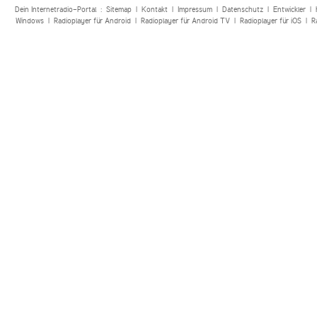
Dein Internetradio-Portal :
Sitemap
|
Kontakt
|
Impressum
|
Datenschutz
|
Entwickler
|
Windows
|
Radioplayer für Android
|
Radioplayer für Android TV
|
Radioplayer für iOS
|
R