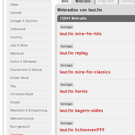
Info
Webradio
Programm
Sendun
Oldies
Webradios von laut.fm
Künstler
15844 Webradio
Schlager & Discofox
Sonstiges
Volksmusik
laut.fm mira-fm-hits
Country
Jazz & Blues
Sonstiges
laut.fm replay
Weltmusik
Gothic & Mittelalter
Sonstiges
Soundtracks & Musical
laut.fm mira-fm-classics
Kinder-Musik
Sonstiges
Gay
laut.fm hornix
Christliche Musik
Gospel
Sonstiges
laut.fm bayern-oldies
Meditation & Entspannung
Weihnachtsmusik
Sonstiges
Bunt gemischt
laut.fm lichtwesen999
Sonstiges