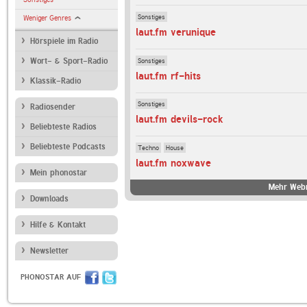
Sonstiges
Weniger Genres
laut.fm verunique
Hörspiele im Radio
Sonstiges
Wort- & Sport-Radio
laut.fm rf-hits
Klassik-Radio
Sonstiges
Radiosender
laut.fm devils-rock
Beliebteste Radios
Beliebteste Podcasts
Techno
House
laut.fm noxwave
Mein phonostar
Mehr Webr
Downloads
Hilfe & Kontakt
Newsletter
PHONOSTAR AUF