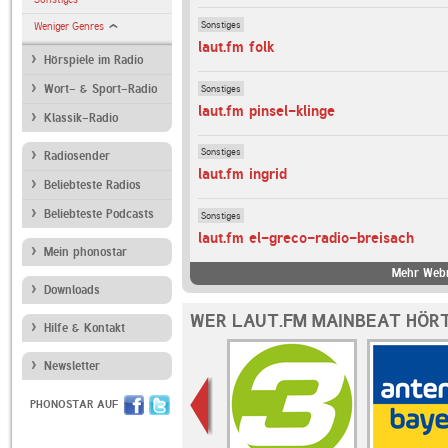
Sonstiges
Weniger Genres
laut.fm folk
Hörspiele im Radio
Sonstiges
Wort- & Sport-Radio
laut.fm pinsel-klinge
Klassik-Radio
Sonstiges
Radiosender
laut.fm ingrid
Beliebteste Radios
Beliebteste Podcasts
Sonstiges
laut.fm el-greco-radio-breisach
Mein phonostar
Mehr Webr
Downloads
WER LAUT.FM MAINBEAT HÖRT
Hilfe & Kontakt
Newsletter
PHONOSTAR AUF