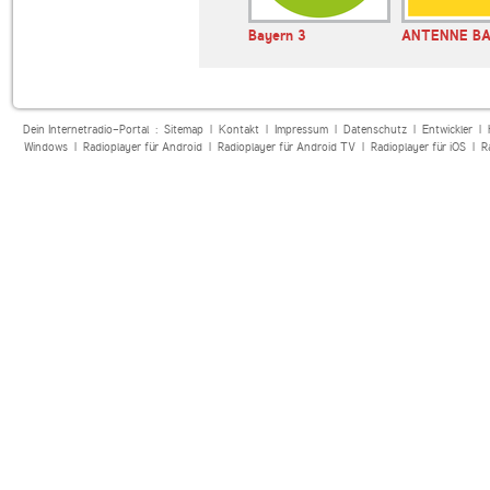
Bayern 3
ANTENNE B
Dein Internetradio-Portal :
Sitemap
|
Kontakt
|
Impressum
|
Datenschutz
|
Entwickler
|
Windows
|
Radioplayer für Android
|
Radioplayer für Android TV
|
Radioplayer für iOS
|
R