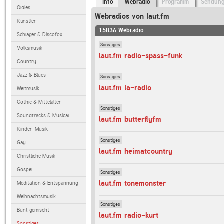
Info
Webradio
Programm
Sendun
Oldies
Webradios von laut.fm
Künstler
15836 Webradio
Schlager & Discofox
Sonstiges
Volksmusik
laut.fm radio-spass-funk
Country
Jazz & Blues
Sonstiges
laut.fm la-radio
Weltmusik
Gothic & Mittelalter
Sonstiges
Soundtracks & Musical
laut.fm butterflyfm
Kinder-Musik
Sonstiges
Gay
laut.fm heimatcountry
Christliche Musik
Gospel
Sonstiges
laut.fm tonemonster
Meditation & Entspannung
Weihnachtsmusik
Sonstiges
Bunt gemischt
laut.fm radio-kurt
Sonstiges