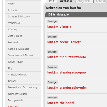
Info
Webradio
Programm
Sendun
Oldies
Webradios von laut.fm
Künstler
15836 Webradio
Schlager & Discofox
Sonstiges
Volksmusik
laut.fm viktoria
Country
Jazz & Blues
Sonstiges
laut.fm zeche-zollern
Weltmusik
Gothic & Mittelalter
Sonstiges
Soundtracks & Musical
laut.fm thebuzzsawradio
Kinder-Musik
Sonstiges
Gay
laut.fm standoradio-pop
Christliche Musik
Gospel
Sonstiges
laut.fm standoradio-edm
Meditation & Entspannung
Weihnachtsmusik
Sonstiges
Bunt gemischt
laut.fm rheinpark
Sonstiges