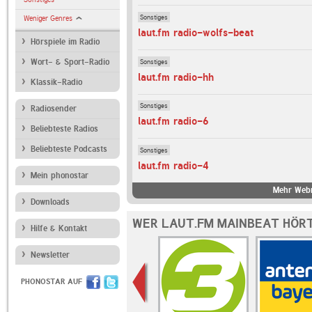
Sonstiges
Weniger Genres
laut.fm radio-wolfs-beat
Hörspiele im Radio
Sonstiges
Wort- & Sport-Radio
laut.fm radio-hh
Klassik-Radio
Sonstiges
Radiosender
laut.fm radio-6
Beliebteste Radios
Beliebteste Podcasts
Sonstiges
laut.fm radio-4
Mein phonostar
Mehr Webr
Downloads
WER LAUT.FM MAINBEAT HÖRT
Hilfe & Kontakt
Newsletter
PHONOSTAR AUF