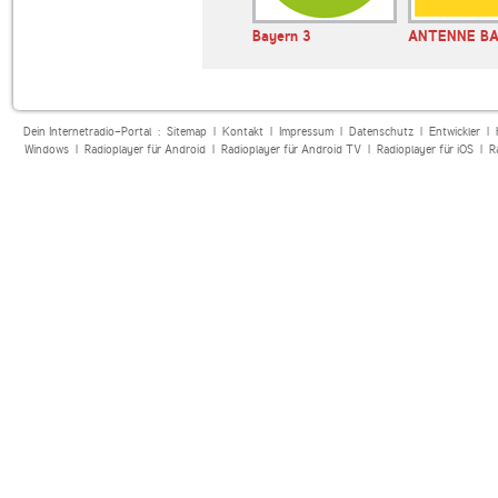
Bayern 3
ANTENNE B
Dein Internetradio-Portal :
Sitemap
|
Kontakt
|
Impressum
|
Datenschutz
|
Entwickler
|
Windows
|
Radioplayer für Android
|
Radioplayer für Android TV
|
Radioplayer für iOS
|
R