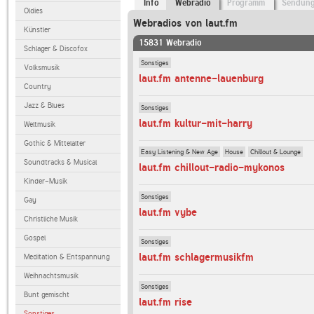
Info
Webradio
Programm
Sendun
Oldies
Webradios von laut.fm
Künstler
15831 Webradio
Schlager & Discofox
Sonstiges
Volksmusik
laut.fm antenne-lauenburg
Country
Jazz & Blues
Sonstiges
laut.fm kultur-mit-harry
Weltmusik
Gothic & Mittelalter
Easy Listening & New Age
House
Chillout & Lounge
Soundtracks & Musical
laut.fm chillout-radio-mykonos
Kinder-Musik
Sonstiges
Gay
laut.fm vybe
Christliche Musik
Gospel
Sonstiges
laut.fm schlagermusikfm
Meditation & Entspannung
Weihnachtsmusik
Sonstiges
Bunt gemischt
laut.fm rise
Sonstiges