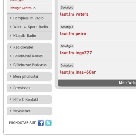
Sonstiges
Weniger Genres
laut.fm vaters
Hörspiele im Radio
Sonstiges
Wort- & Sport-Radio
laut.fm petra
Klassik-Radio
Sonstiges
Radiosender
laut.fm ingo777
Beliebteste Radios
Beliebteste Podcasts
Sonstiges
laut.fm inas-60er
Mein phonostar
Mehr Webr
Downloads
Hilfe & Kontakt
Newsletter
PHONOSTAR AUF