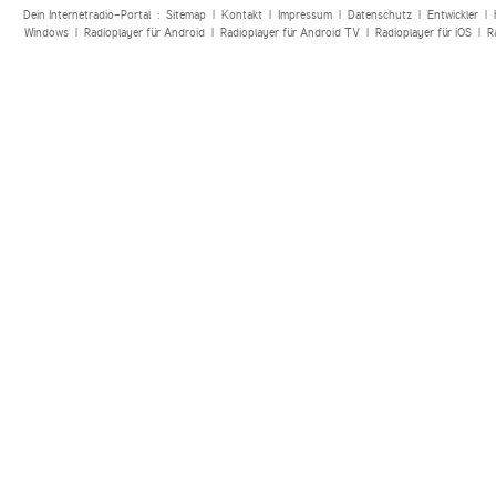
Dein Internetradio-Portal :
Sitemap
|
Kontakt
|
Impressum
|
Datenschutz
|
Entwickler
|
Windows
|
Radioplayer für Android
|
Radioplayer für Android TV
|
Radioplayer für iOS
|
R