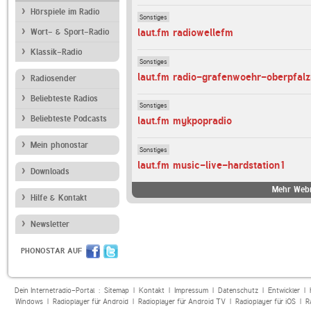
Hörspiele im Radio
Sonstiges
laut.fm radiowellefm
Wort- & Sport-Radio
Klassik-Radio
Sonstiges
laut.fm radio-grafenwoehr-oberpfal
Radiosender
Beliebteste Radios
Sonstiges
Beliebteste Podcasts
laut.fm mykpopradio
Mein phonostar
Sonstiges
laut.fm music-live-hardstation1
Downloads
Mehr Webr
Hilfe & Kontakt
Newsletter
PHONOSTAR AUF
Dein Internetradio-Portal :
Sitemap
|
Kontakt
|
Impressum
|
Datenschutz
|
Entwickler
|
Windows
|
Radioplayer für Android
|
Radioplayer für Android TV
|
Radioplayer für iOS
|
R