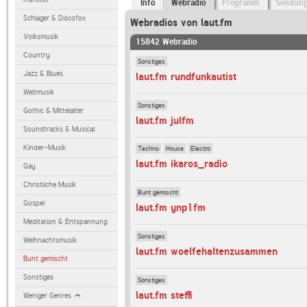
Info
Webradio
Programm
Sendun
Schlager & Discofox
Webradios von laut.fm
Volksmusik
15842 Webradio
Country
Sonstiges
Jazz & Blues
laut.fm rundfunkautist
Weltmusik
Sonstiges
Gothic & Mittelalter
laut.fm julfm
Soundtracks & Musical
Kinder-Musik
Techno
House
Electro
laut.fm ikaros_radio
Gay
Christliche Musik
Bunt gemischt
Gospel
laut.fm ynp1fm
Meditation & Entspannung
Sonstiges
Weihnachtsmusik
laut.fm woelfehaltenzusammen
Bunt gemischt
Sonstiges
Sonstiges
laut.fm steffi
Weniger Genres