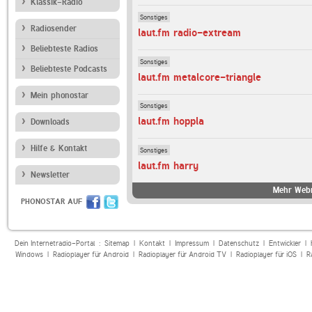
Klassik-Radio
Sonstiges
Radiosender
laut.fm radio-extream
Beliebteste Radios
Sonstiges
Beliebteste Podcasts
laut.fm metalcore-triangle
Mein phonostar
Sonstiges
laut.fm hoppla
Downloads
Hilfe & Kontakt
Sonstiges
laut.fm harry
Newsletter
Mehr Webr
PHONOSTAR AUF
Dein Internetradio-Portal :
Sitemap
|
Kontakt
|
Impressum
|
Datenschutz
|
Entwickler
|
Windows
|
Radioplayer für Android
|
Radioplayer für Android TV
|
Radioplayer für iOS
|
R