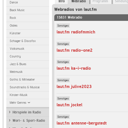
Info
Webradio
Programm
Sendun
Dance
Webradios von laut.fm
Black Music
15831 Webradio
Rock
Sonstiges
Oldies
laut.fm radiofmmich
Künstler
Schlager & Discofox
Sonstiges
Volksmusik
laut.fm radio-one2
Country
Sonstiges
Jazz & Blues
laut.fm ka-i-radio
Weltmusik
Gothic & Mittelalter
Sonstiges
laut.fm julive2023
Soundtracks & Musical
Kinder-Musik
Sonstiges
Mehr Genres
laut.fm jockel
Hörspiele im Radio
Sonstiges
Wort- & Sport-Radio
laut.fm antenne-bergstedt