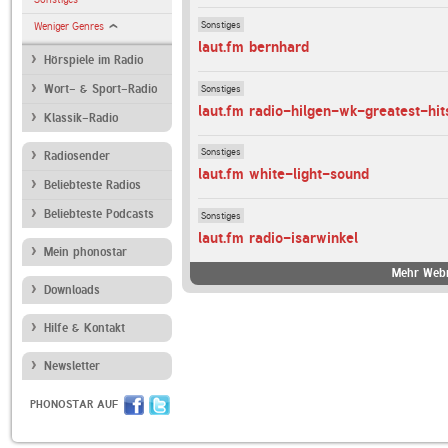
Sonstiges
Weniger Genres
laut.fm bernhard
Hörspiele im Radio
Sonstiges
Wort- & Sport-Radio
laut.fm radio-hilgen-wk-greatest-hit
Klassik-Radio
Sonstiges
Radiosender
laut.fm white-light-sound
Beliebteste Radios
Beliebteste Podcasts
Sonstiges
laut.fm radio-isarwinkel
Mein phonostar
Mehr Webr
Downloads
Hilfe & Kontakt
Newsletter
PHONOSTAR AUF