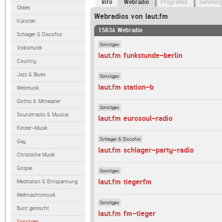
Info
Webradio
Programm
Sendun
Oldies
Webradios von laut.fm
Künstler
15836 Webradio
Schlager & Discofox
Sonstiges
Volksmusik
laut.fm funkstunde-berlin
Country
Jazz & Blues
Sonstiges
laut.fm station-b
Weltmusik
Gothic & Mittelalter
Sonstiges
Soundtracks & Musical
laut.fm eurosoul-radio
Kinder-Musik
Schlager & Discofox
Gay
laut.fm schlager-party-radio
Christliche Musik
Gospel
Sonstiges
laut.fm tiegerfm
Meditation & Entspannung
Weihnachtsmusik
Sonstiges
Bunt gemischt
laut.fm fm-tieger
Sonstiges