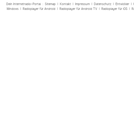
Dein Internetradio-Portal :
Sitemap
|
Kontakt
|
Impressum
|
Datenschutz
|
Entwickler
|
Windows
|
Radioplayer für Android
|
Radioplayer für Android TV
|
Radioplayer für iOS
|
R