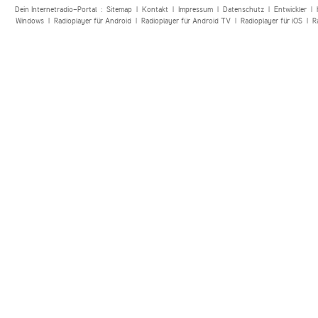
Dein Internetradio-Portal :
Sitemap
|
Kontakt
|
Impressum
|
Datenschutz
|
Entwickler
|
Windows
|
Radioplayer für Android
|
Radioplayer für Android TV
|
Radioplayer für iOS
|
R