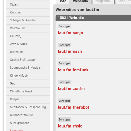
Info
Webradio
Programm
Sendun
Oldies
Webradios von laut.fm
Künstler
15831 Webradio
Schlager & Discofox
Sonstiges
Volksmusik
laut.fm sanja
Country
Jazz & Blues
Sonstiges
laut.fm nash
Weltmusik
Gothic & Mittelalter
Sonstiges
Soundtracks & Musical
laut.fm lemfunk
Kinder-Musik
Sonstiges
Gay
laut.fm zunfm
Christliche Musik
Gospel
Sonstiges
laut.fm therobot
Meditation & Entspannung
Weihnachtsmusik
Sonstiges
Bunt gemischt
laut.fm rhsie
Sonstiges