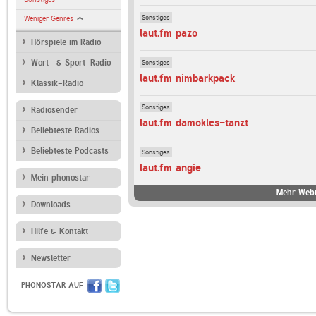
Sonstiges
Weniger Genres
laut.fm pazo
Hörspiele im Radio
Sonstiges
Wort- & Sport-Radio
laut.fm nimbarkpack
Klassik-Radio
Sonstiges
Radiosender
laut.fm damokles-tanzt
Beliebteste Radios
Beliebteste Podcasts
Sonstiges
laut.fm angie
Mein phonostar
Mehr Webr
Downloads
Hilfe & Kontakt
Newsletter
PHONOSTAR AUF