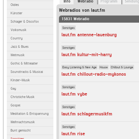
Info
Webradio
Programm
Sendun
Oldies
Webradios von laut.fm
Künstler
15831 Webradio
Schlager & Discofox
Sonstiges
Volksmusik
laut.fm antenne-lauenburg
Country
Jazz & Blues
Sonstiges
laut.fm kultur-mit-harry
Weltmusik
Gothic & Mittelalter
Easy Listening & New Age
House
Chillout & Lounge
Soundtracks & Musical
laut.fm chillout-radio-mykonos
Kinder-Musik
Sonstiges
Gay
laut.fm vybe
Christliche Musik
Gospel
Sonstiges
laut.fm schlagermusikfm
Meditation & Entspannung
Weihnachtsmusik
Sonstiges
Bunt gemischt
laut.fm rise
Sonstiges