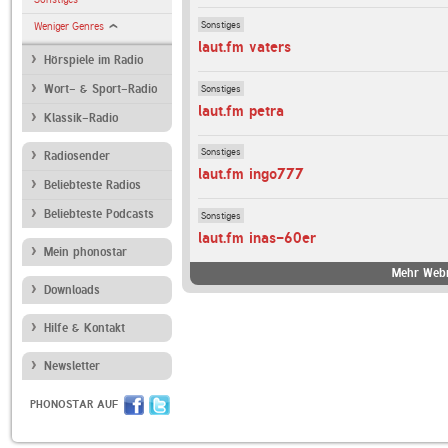
Sonstiges
Weniger Genres
laut.fm vaters
Hörspiele im Radio
Sonstiges
Wort- & Sport-Radio
laut.fm petra
Klassik-Radio
Sonstiges
Radiosender
laut.fm ingo777
Beliebteste Radios
Beliebteste Podcasts
Sonstiges
laut.fm inas-60er
Mein phonostar
Mehr Webr
Downloads
Hilfe & Kontakt
Newsletter
PHONOSTAR AUF