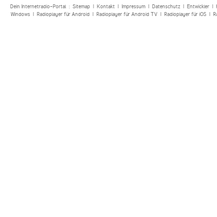
Dein Internetradio-Portal :
Sitemap
|
Kontakt
|
Impressum
|
Datenschutz
|
Entwickler
|
Windows
|
Radioplayer für Android
|
Radioplayer für Android TV
|
Radioplayer für iOS
|
R