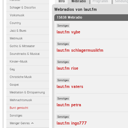
Info
Webradio
Programm
Sendun
Schlager & Discofox
Webradios von laut.fm
Volksmusik
15838 Webradio
Country
Sonstiges
Jazz & Blues
laut.fm vybe
Weltmusik
Sonstiges
Gothic & Mittelalter
laut.fm schlagermusikfm
Soundtracks & Musical
Kinder-Musik
Sonstiges
laut.fm rise
Gay
Christliche Musik
Sonstiges
Gospel
laut.fm vaters
Meditation & Entspannung
Sonstiges
Weihnachtsmusik
laut.fm petra
Bunt gemischt
Sonstiges
Sonstiges
laut.fm ingo777
Weniger Genres