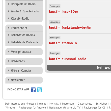
Hörspiele im Radio
Sonstiges
laut.fm inas-60er
Wort- & Sport-Radio
Klassik-Radio
Sonstiges
laut.fm funkstunde-berlin
Radiosender
Beliebteste Radios
Sonstiges
Beliebteste Podcasts
laut.fm station-b
Mein phonostar
Sonstiges
laut.fm eurosoul-radio
Downloads
Mehr Webr
Hilfe & Kontakt
Newsletter
PHONOSTAR AUF
Dein Internetradio-Portal :
Sitemap
|
Kontakt
|
Impressum
|
Datenschutz
|
Entwickler
|
Windows
|
Radioplayer für Android
|
Radioplayer für Android TV
|
Radioplayer für iOS
|
R