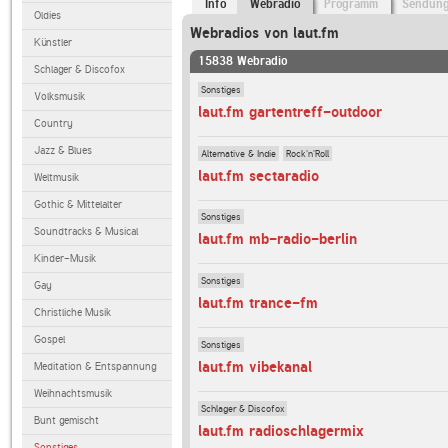
Info
Webradio
Programm
Sendun
Oldies
Webradios von laut.fm
Künstler
15838 Webradio
Schlager & Discofox
Sonstiges
Volksmusik
laut.fm gartentreff-outdoor
Country
Jazz & Blues
Alternative & Indie
Rock'n'Roll
laut.fm sectaradio
Weltmusik
Gothic & Mittelalter
Sonstiges
Soundtracks & Musical
laut.fm mb-radio-berlin
Kinder-Musik
Sonstiges
Gay
laut.fm trance-fm
Christliche Musik
Gospel
Sonstiges
laut.fm vibekanal
Meditation & Entspannung
Weihnachtsmusik
Schlager & Discofox
Bunt gemischt
laut.fm radioschlagermix
Sonstiges