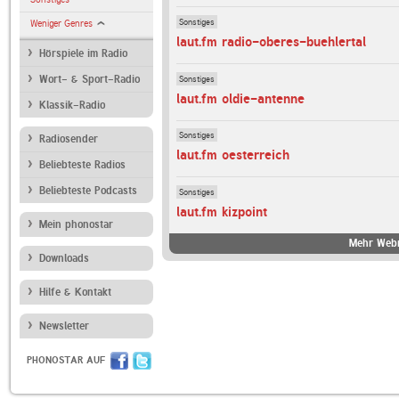
Sonstiges
Weniger Genres
laut.fm radio-oberes-buehlertal
Hörspiele im Radio
Sonstiges
Wort- & Sport-Radio
laut.fm oldie-antenne
Klassik-Radio
Sonstiges
Radiosender
laut.fm oesterreich
Beliebteste Radios
Beliebteste Podcasts
Sonstiges
laut.fm kizpoint
Mein phonostar
Mehr Webr
Downloads
Hilfe & Kontakt
Newsletter
PHONOSTAR AUF