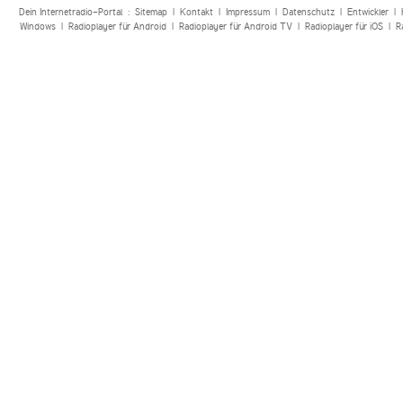
Dein Internetradio-Portal :
Sitemap
|
Kontakt
|
Impressum
|
Datenschutz
|
Entwickler
|
Windows
|
Radioplayer für Android
|
Radioplayer für Android TV
|
Radioplayer für iOS
|
R