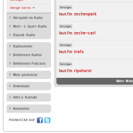
Sonstiges
Weniger Genres
laut.fm zechenpark
Hörspiele im Radio
Sonstiges
Wort- & Sport-Radio
laut.fm zeche-carl
Klassik-Radio
Sonstiges
Radiosender
laut.fm trafo
Beliebteste Radios
Beliebteste Podcasts
Sonstiges
laut.fm ripshorst
Mein phonostar
Mehr Webr
Downloads
Hilfe & Kontakt
Newsletter
PHONOSTAR AUF