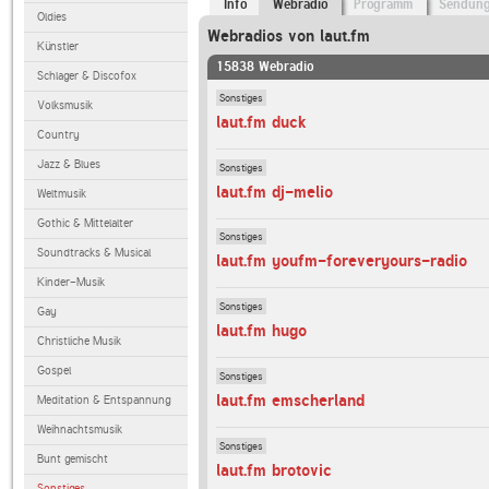
Info
Webradio
Programm
Sendun
Oldies
Webradios von laut.fm
Künstler
15838 Webradio
Schlager & Discofox
Sonstiges
Volksmusik
laut.fm duck
Country
Jazz & Blues
Sonstiges
laut.fm dj-melio
Weltmusik
Gothic & Mittelalter
Sonstiges
Soundtracks & Musical
laut.fm youfm-foreveryours-radio
Kinder-Musik
Sonstiges
Gay
laut.fm hugo
Christliche Musik
Gospel
Sonstiges
laut.fm emscherland
Meditation & Entspannung
Weihnachtsmusik
Sonstiges
Bunt gemischt
laut.fm brotovic
Sonstiges