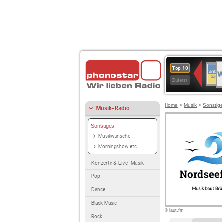
W
ANT
Top 10
2
BAY
Zuletzt
Home
>
Musik
>
Sonstig
Musik-Radio
Sonstiges
Musikwünsche
Morningshow etc.
Konzerte & Live-Musik
Pop
Dance
Black Music
© laut.fm
Rock