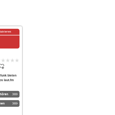
istrieren
efunk bieten
os laut.fm
nhören
men