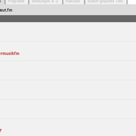
o
Programm
Sendungen A-Z
Podcasts
zuletzt gespielte Titel
aut.fm
ermusikfm
7