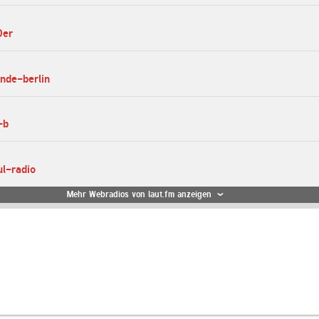
0er
unde-berlin
-b
ul-radio
Mehr Webradios von laut.fm anzeigen