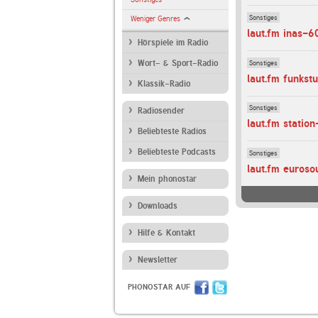
Sonstiges
Weniger Genres
laut.fm inas-6
Hörspiele im Radio
Sonstiges
Wort- & Sport-Radio
laut.fm funkst
Klassik-Radio
Sonstiges
Radiosender
laut.fm station
Beliebteste Radios
Beliebteste Podcasts
Sonstiges
laut.fm euroso
Mein phonostar
Downloads
Hilfe & Kontakt
Newsletter
PHONOSTAR AUF