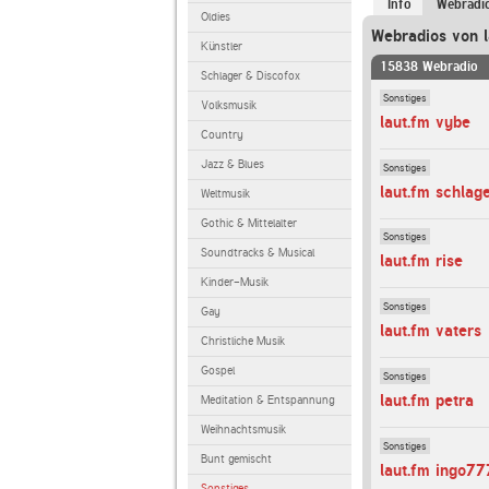
Info
Webradi
Oldies
Webradios von l
Künstler
15838 Webradio
Schlager & Discofox
Sonstiges
Volksmusik
laut.fm vybe
Country
Jazz & Blues
Sonstiges
laut.fm schlag
Weltmusik
Gothic & Mittelalter
Sonstiges
Soundtracks & Musical
laut.fm rise
Kinder-Musik
Sonstiges
Gay
laut.fm vaters
Christliche Musik
Gospel
Sonstiges
laut.fm petra
Meditation & Entspannung
Weihnachtsmusik
Sonstiges
Bunt gemischt
laut.fm ingo77
Sonstiges