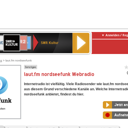
Anmelden / Reg
SWR
DR
NDR
ENNE
80er
SWR3
WDR
BR-
Deutschlandfunk
Deutschlandfunk
Kultur
SWR Kultur
2
ERN
90er
4
KLASSIK
Kultur
OLDIE
ANTENNE
es
> laut.fm nordseefunk
Sonstiges
laut.fm nordseefunk Webradio
Internetradio ist vielfältig. Viele Radiosender wie laut.fm nordse
aus diesem Grund verschiedene Kanäle an. Welche Internetradi
nordseefunk anbietet, findest du hier.
Jetzt a
Aufneh