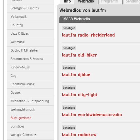
Info
Webradio
Programm
Sendun
Schlager & Discofox
Webradios von laut.fm
Volksmusik
15838 Webradio
Country
Sonstiges
Jazz & Blues
laut.fm radio-rheiderland
Weltmusik
Sonstiges
Gothic & Mittelalter
laut.fm old-biker
Soundtracks & Musical
Kinder-Musik
Sonstiges
laut.fm djblue
Gay
Christliche Musik
Sonstiges
Gospel
laut.fm city-light
Meditation & Entspannung
Sonstiges
Weihnachtsmusik
laut.fm worldwidemusicradio
Bunt gemischt
Sonstiges
Sonstiges
laut.fm radiokcw
Weniger Genres