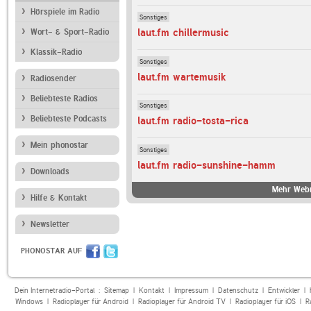
Hörspiele im Radio
Sonstiges
laut.fm chillermusic
Wort- & Sport-Radio
Klassik-Radio
Sonstiges
laut.fm wartemusik
Radiosender
Beliebteste Radios
Sonstiges
Beliebteste Podcasts
laut.fm radio-tosta-rica
Mein phonostar
Sonstiges
laut.fm radio-sunshine-hamm
Downloads
Mehr Webr
Hilfe & Kontakt
Newsletter
PHONOSTAR AUF
Dein Internetradio-Portal :
Sitemap
|
Kontakt
|
Impressum
|
Datenschutz
|
Entwickler
|
Windows
|
Radioplayer für Android
|
Radioplayer für Android TV
|
Radioplayer für iOS
|
R