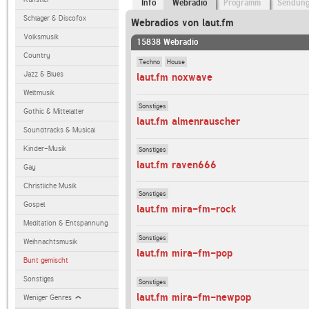
Info
Webradio
Programm
Sendun
Schlager & Discofox
Webradios von laut.fm
Volksmusik
15838 Webradio
Country
Techno
House
Jazz & Blues
laut.fm noxwave
Weltmusik
Sonstiges
Gothic & Mittelalter
laut.fm almenrauscher
Soundtracks & Musical
Kinder-Musik
Sonstiges
laut.fm raven666
Gay
Christliche Musik
Sonstiges
Gospel
laut.fm mira-fm-rock
Meditation & Entspannung
Sonstiges
Weihnachtsmusik
laut.fm mira-fm-pop
Bunt gemischt
Sonstiges
Sonstiges
laut.fm mira-fm-newpop
Weniger Genres