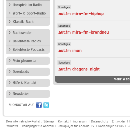
Hörspiele im Radio
Sonstiges
laut.fm mira-fm-hiphop
Wort- & Sport-Radio
Klassik-Radio
Sonstiges
laut.fm mira-fm-brandneu
Radiosender
Beliebteste Radios
Sonstiges
Beliebteste Podcasts
laut.fm iman
Mein phonostar
Sonstiges
laut.fm dragons-night
Downloads
Mehr Webr
Hilfe & Kontakt
Newsletter
PHONOSTAR AUF
Dein Internetradio-Portal :
Sitemap
|
Kontakt
|
Impressum
|
Datenschutz
|
Entwickler
|
Windows
|
Radioplayer für Android
|
Radioplayer für Android TV
|
Radioplayer für iOS
|
R