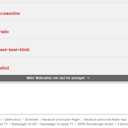
ucutaonline
radio
base-beat-klinik
adio2
Mehr Webradios von laut.fm anzeigen
m
|
Datenschutz
|
Entwickler
|
Handbuch phonostar-Player
|
Handbuch phonostar Radio-App
oid TV
|
Radioplayer für iOS
|
Radioplayer für Apple TV
|
GDPR-Einstellungen ändern
| © phono