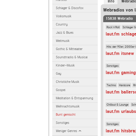
Info
Webradi
Schlager & Discofox
Webradios von l
Volksmusik
15838 Webradio
Country
Rock'n'Roll
Schlager &
Jazz & Blues
laut.fm schlag
Weltmusik
Hits der 90er, 2000er 
Gothic & Mittelalter
laut.fm itsnew
Soundtracks & Musical
Kinder-Musik
Sonstiges
laut.fm gamin
Gay
Christliche Musik
Techno
Hardcore
R
Gospel
laut.fm baller
Meditation & Entspannung
Chillout & Lounge
Sch
Weihnachtsmusik
laut.fm urlaubs
Bunt gemischt
Sonstiges
Sonstiges
laut.fm hitsbraz
Weniger Genres