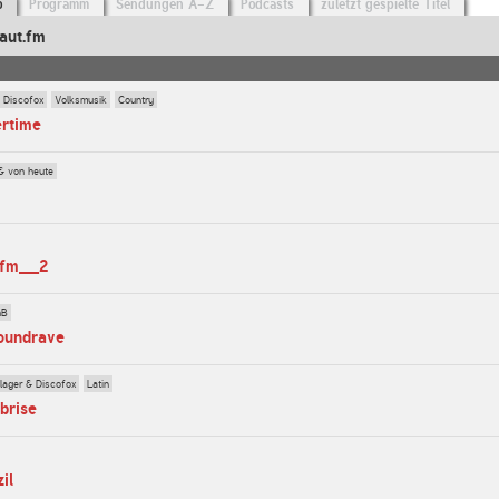
o
Programm
Sendungen A-Z
Podcasts
zuletzt gespielte Titel
aut.fm
 Discofox
Volksmusik
Country
ertime
& von heute
gfm__2
nB
soundrave
lager & Discofox
Latin
brise
il