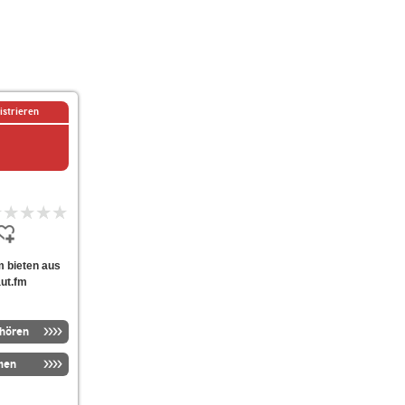
istrieren
rm bieten aus
aut.fm
nhören
men