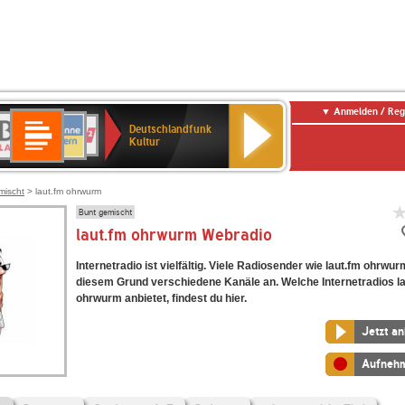
Anmelden / Reg
Deutschlandfunk
R-
ANTENNE
Deutschlandfunk
80er
SWR3
NDR
WDR
SWR
Deutschlandfunk
Kultur
LASSIK
BAYERN
90er
2
2
Kultur
Kultur
OLDIE
ANTENNE
mischt
> laut.fm ohrwurm
Bunt gemischt
laut.fm ohrwurm Webradio
Internetradio ist vielfältig. Viele Radiosender wie laut.fm ohrwu
diesem Grund verschiedene Kanäle an. Welche Internetradios l
ohrwurm anbietet, findest du hier.
Jetzt a
Aufneh