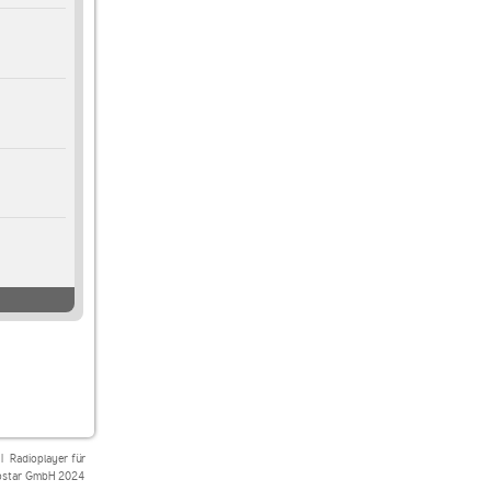
|
Radioplayer für
star GmbH 2024