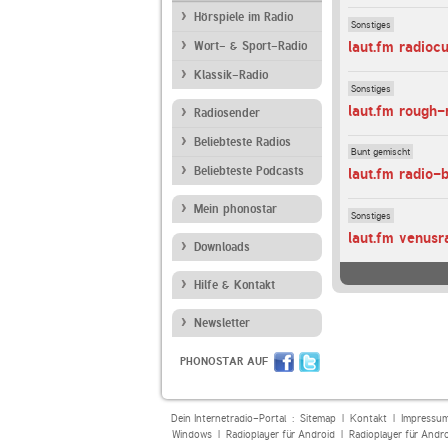
Hörspiele im Radio
Sonstiges
laut.fm radioc
Wort- & Sport-Radio
Klassik-Radio
Sonstiges
laut.fm rough-
Radiosender
Beliebteste Radios
Bunt gemischt
Beliebteste Podcasts
laut.fm radio-
Mein phonostar
Sonstiges
laut.fm venusr
Downloads
Hilfe & Kontakt
Newsletter
PHONOSTAR AUF
Dein Internetradio-Portal :
Sitemap
|
Kontakt
|
Impressu
Windows
|
Radioplayer für Android
|
Radioplayer für Andr