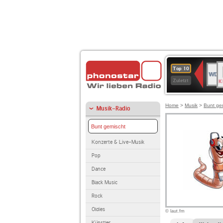
B
WDR
Top 10
K
4
Zuletzt
Home
>
Musik
>
Bunt ge
Musik-Radio
Bunt gemischt
Konzerte & Live-Musik
Pop
Dance
Black Music
Rock
Oldies
© laut.fm
Künstler