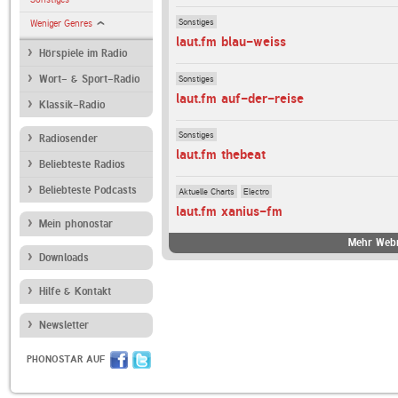
Sonstiges
Weniger Genres
laut.fm blau-weiss
Hörspiele im Radio
Sonstiges
Wort- & Sport-Radio
laut.fm auf-der-reise
Klassik-Radio
Sonstiges
Radiosender
laut.fm thebeat
Beliebteste Radios
Beliebteste Podcasts
Aktuelle Charts
Electro
laut.fm xanius-fm
Mein phonostar
Mehr Webr
Downloads
Hilfe & Kontakt
Newsletter
PHONOSTAR AUF