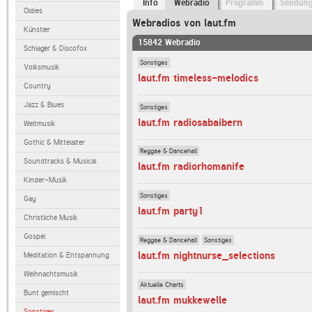
Info
Webradio
Programm
Sendun
Oldies
Webradios von laut.fm
Künstler
15842 Webradio
Schlager & Discofox
Sonstiges
Volksmusik
laut.fm timeless-melodics
Country
Jazz & Blues
Sonstiges
laut.fm radiosabaibern
Weltmusik
Gothic & Mittelalter
Reggae & Dancehall
Soundtracks & Musical
laut.fm radiorhomanife
Kinder-Musik
Sonstiges
Gay
laut.fm party1
Christliche Musik
Gospel
Reggae & Dancehall
Sonstiges
laut.fm nightnurse_selections
Meditation & Entspannung
Weihnachtsmusik
Aktuelle Charts
Bunt gemischt
laut.fm mukkewelle
Sonstiges