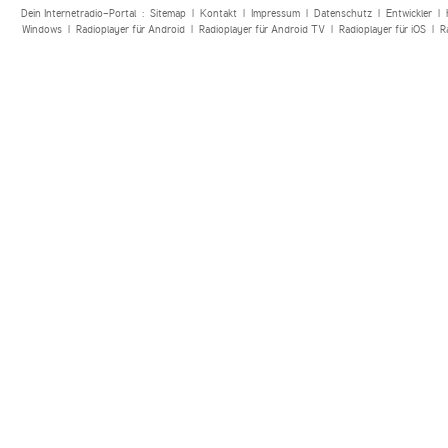
Dein Internetradio-Portal :
Sitemap
|
Kontakt
|
Impressum
|
Datenschutz
|
Entwickler
|
Windows
|
Radioplayer für Android
|
Radioplayer für Android TV
|
Radioplayer für iOS
|
R