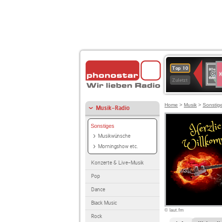
S
80er
Top 10
90er
Zuletzt
OLDI
ANT
Home
>
Musik
>
Sonstig
Musik-Radio
Sonstiges
Musikwünsche
Morningshow etc.
Konzerte & Live-Musik
Pop
Dance
Black Music
© laut.fm
Rock