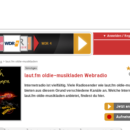
Anmelden / Reg
WDR
WR3
BR-
Deutschlandfunk
NDR
Deutschlandfunk
SWR
4
WDR 4
KLASSIK
2
Kultur
Kultur
E
ENNE
es
> laut.fm oldie-musikladen
Sonstiges
laut.fm oldie-musikladen Webradio
Internetradio ist vielfältig. Viele Radiosender wie laut.fm oldie-
bieten aus diesem Grund verschiedene Kanäle an. Welche Inter
laut.fm oldie-musikladen anbietet, findest du hier.
Jetzt a
Aufneh