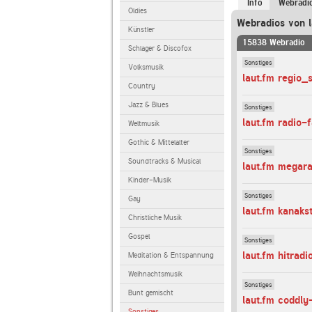
Info
Webradi
Oldies
Webradios von l
Künstler
15838 Webradio
Schlager & Discofox
Sonstiges
Volksmusik
laut.fm regio_
Country
Jazz & Blues
Sonstiges
laut.fm radio-
Weltmusik
Gothic & Mittelalter
Sonstiges
Soundtracks & Musical
laut.fm megar
Kinder-Musik
Sonstiges
Gay
laut.fm kanaks
Christliche Musik
Gospel
Sonstiges
laut.fm hitrad
Meditation & Entspannung
Weihnachtsmusik
Sonstiges
Bunt gemischt
laut.fm coddly
Sonstiges