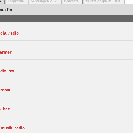
o
Programm
Sendungen A-Z
Podcasts
zuletzt gespielte Titel
aut.fm
schulradio
farmer
adio-bw
tream
io-bee
-musik-radio