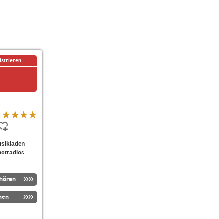
istrieren
musikladen
netradios
nhören
men