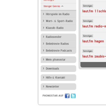
Sonstiges
Weniger Genres
laut.fm 11schl
Hörspiele im Radio
Sonstiges
Wort- & Sport-Radio
laut.fm radio-
Klassik-Radio
Sonstiges
Radiosender
laut.fm hagen
Beliebteste Radios
Beliebteste Podcasts
Sonstiges
laut.fm zaubis
Mein phonostar
Downloads
Hilfe & Kontakt
Newsletter
PHONOSTAR AUF