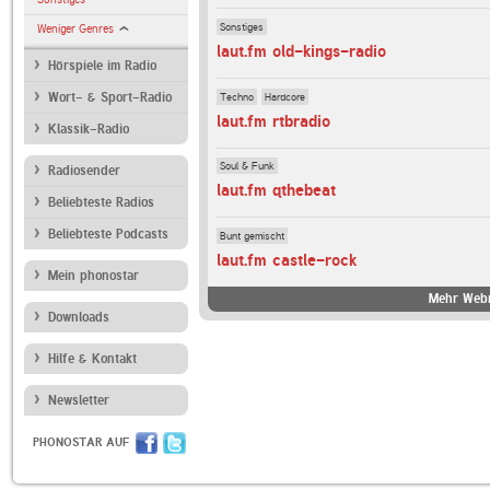
Sonstiges
Weniger Genres
laut.fm old-kings-radio
Hörspiele im Radio
Techno
Hardcore
Wort- & Sport-Radio
laut.fm rtbradio
Klassik-Radio
Soul & Funk
Radiosender
laut.fm qthebeat
Beliebteste Radios
Beliebteste Podcasts
Bunt gemischt
laut.fm castle-rock
Mein phonostar
Mehr Webr
Downloads
Hilfe & Kontakt
Newsletter
PHONOSTAR AUF