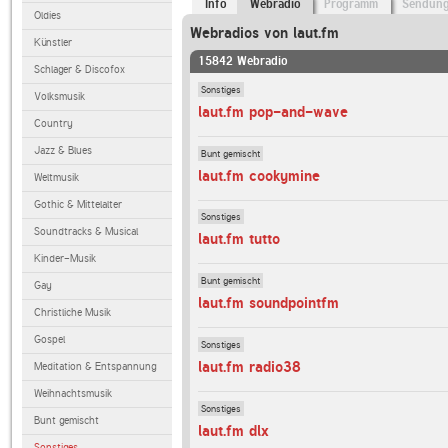
Info
Webradio
Programm
Sendun
Oldies
Webradios von laut.fm
Künstler
15842 Webradio
Schlager & Discofox
Sonstiges
Volksmusik
laut.fm pop-and-wave
Country
Jazz & Blues
Bunt gemischt
laut.fm cookymine
Weltmusik
Gothic & Mittelalter
Sonstiges
Soundtracks & Musical
laut.fm tutto
Kinder-Musik
Bunt gemischt
Gay
laut.fm soundpointfm
Christliche Musik
Gospel
Sonstiges
laut.fm radio38
Meditation & Entspannung
Weihnachtsmusik
Sonstiges
Bunt gemischt
laut.fm dlx
Sonstiges