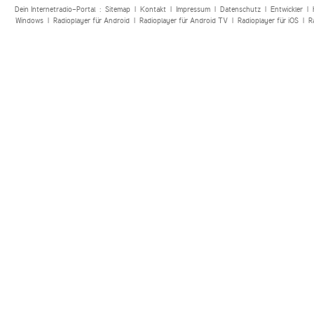
Dein Internetradio-Portal :
Sitemap
|
Kontakt
|
Impressum
|
Datenschutz
|
Entwickler
|
Windows
|
Radioplayer für Android
|
Radioplayer für Android TV
|
Radioplayer für iOS
|
R