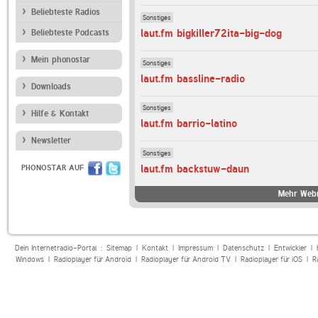
Beliebteste Radios
Sonstiges
laut.fm bigkiller72ita-big-dog
Beliebteste Podcasts
Mein phonostar
Sonstiges
laut.fm bassline-radio
Downloads
Sonstiges
Hilfe & Kontakt
laut.fm barrio-latino
Newsletter
Sonstiges
laut.fm backstuw-daun
PHONOSTAR AUF
Mehr Webr
Dein Internetradio-Portal :
Sitemap
|
Kontakt
|
Impressum
|
Datenschutz
|
Entwickler
|
Windows
|
Radioplayer für Android
|
Radioplayer für Android TV
|
Radioplayer für iOS
|
R