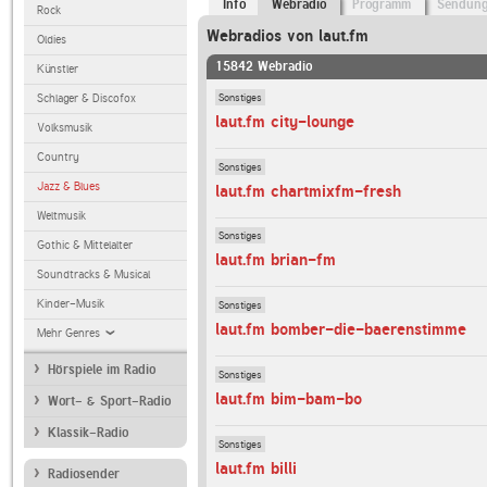
Info
Webradio
Programm
Sendun
Rock
Webradios von laut.fm
Oldies
15842 Webradio
Künstler
Sonstiges
Schlager & Discofox
laut.fm city-lounge
Volksmusik
Country
Sonstiges
Jazz & Blues
laut.fm chartmixfm-fresh
Weltmusik
Sonstiges
Gothic & Mittelalter
laut.fm brian-fm
Soundtracks & Musical
Kinder-Musik
Sonstiges
laut.fm bomber-die-baerenstimme
Mehr Genres
Hörspiele im Radio
Sonstiges
laut.fm bim-bam-bo
Wort- & Sport-Radio
Klassik-Radio
Sonstiges
laut.fm billi
Radiosender