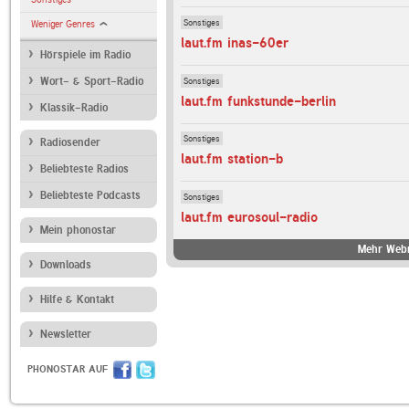
Sonstiges
Weniger Genres
laut.fm inas-60er
Hörspiele im Radio
Sonstiges
Wort- & Sport-Radio
laut.fm funkstunde-berlin
Klassik-Radio
Sonstiges
Radiosender
laut.fm station-b
Beliebteste Radios
Beliebteste Podcasts
Sonstiges
laut.fm eurosoul-radio
Mein phonostar
Mehr Webr
Downloads
Hilfe & Kontakt
Newsletter
PHONOSTAR AUF