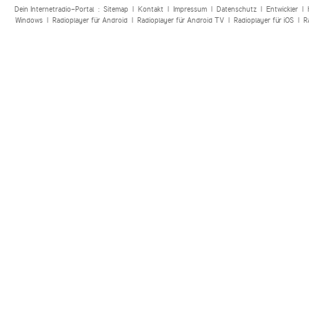
Dein Internetradio-Portal :
Sitemap
|
Kontakt
|
Impressum
|
Datenschutz
|
Entwickler
|
Windows
|
Radioplayer für Android
|
Radioplayer für Android TV
|
Radioplayer für iOS
|
R