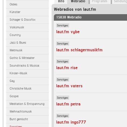
Info
Webradio
Programm
Sendun
Oldies
Webradios von laut.fm
Künstler
15838 Webradio
Schlager & Discofox
Sonstiges
Volksmusik
laut.fm vybe
Country
Jazz & Blues
Sonstiges
laut.fm schlagermusikfm
Weltmusik
Gothic & Mittelalter
Sonstiges
Soundtracks & Musical
laut.fm rise
Kinder-Musik
Sonstiges
Gay
laut.fm vaters
Christliche Musik
Gospel
Sonstiges
laut.fm petra
Meditation & Entspannung
Weihnachtsmusik
Sonstiges
Bunt gemischt
laut.fm ingo777
Sonstiges