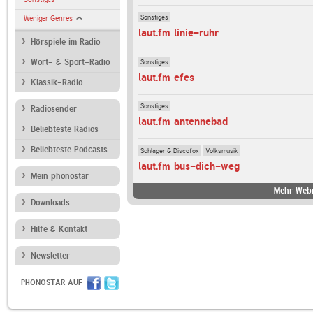
Sonstiges
Weniger Genres
laut.fm linie-ruhr
Hörspiele im Radio
Sonstiges
Wort- & Sport-Radio
laut.fm efes
Klassik-Radio
Sonstiges
Radiosender
laut.fm antennebad
Beliebteste Radios
Beliebteste Podcasts
Schlager & Discofox
Volksmusik
laut.fm bus-dich-weg
Mein phonostar
Mehr Webr
Downloads
Hilfe & Kontakt
Newsletter
PHONOSTAR AUF