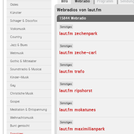
Info
Webradio
Programm
Sendun
Oldies
Webradios von laut.fm
Künstler
15844 Webradio
Schlager & Discofox
Sonstiges
Volksmusik
laut.fm zechenpark
Country
Jazz & Blues
Sonstiges
laut.fm zeche-carl
Weltmusik
Gothic & Mittelalter
Sonstiges
Soundtracks & Musical
laut.fm trafo
Kinder-Musik
Sonstiges
Gay
laut.fm ripshorst
Christliche Musik
Gospel
Sonstiges
laut.fm mokatunes
Meditation & Entspannung
Weihnachtsmusik
Sonstiges
Bunt gemischt
laut.fm maximilianpark
Sonstiges