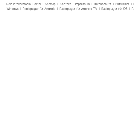
Dein Internetradio-Portal :
Sitemap
|
Kontakt
|
Impressum
|
Datenschutz
|
Entwickler
|
Windows
|
Radioplayer für Android
|
Radioplayer für Android TV
|
Radioplayer für iOS
|
R