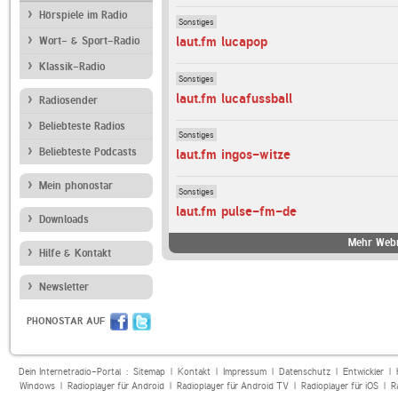
Hörspiele im Radio
Sonstiges
laut.fm lucapop
Wort- & Sport-Radio
Klassik-Radio
Sonstiges
laut.fm lucafussball
Radiosender
Beliebteste Radios
Sonstiges
Beliebteste Podcasts
laut.fm ingos-witze
Mein phonostar
Sonstiges
laut.fm pulse-fm-de
Downloads
Mehr Webr
Hilfe & Kontakt
Newsletter
PHONOSTAR AUF
Dein Internetradio-Portal :
Sitemap
|
Kontakt
|
Impressum
|
Datenschutz
|
Entwickler
|
Windows
|
Radioplayer für Android
|
Radioplayer für Android TV
|
Radioplayer für iOS
|
R