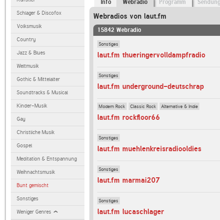
Info
Webradio
Programm
Sendun
Schlager & Discofox
Webradios von laut.fm
Volksmusik
15842 Webradio
Country
Sonstiges
Jazz & Blues
laut.fm thueringervolldampfradio
Weltmusik
Sonstiges
Gothic & Mittelalter
laut.fm underground-deutschrap
Soundtracks & Musical
Kinder-Musik
Modern Rock
Classic Rock
Alternative & Indie
laut.fm rockfloor66
Gay
Christliche Musik
Sonstiges
Gospel
laut.fm muehlenkreisradiooldies
Meditation & Entspannung
Sonstiges
Weihnachtsmusik
laut.fm marmai207
Bunt gemischt
Sonstiges
Sonstiges
laut.fm lucaschlager
Weniger Genres