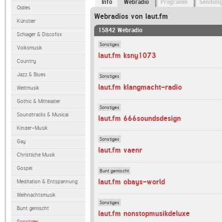
Info
Webradio
Programm
Sendun
Oldies
Webradios von laut.fm
Künstler
15842 Webradio
Schlager & Discofox
Sonstiges
Volksmusik
laut.fm ksny1073
Country
Jazz & Blues
Sonstiges
laut.fm klangmacht-radio
Weltmusik
Gothic & Mittelalter
Sonstiges
Soundtracks & Musical
laut.fm 666soundsdesign
Kinder-Musik
Sonstiges
Gay
laut.fm vaenr
Christliche Musik
Gospel
Bunt gemischt
laut.fm obays-world
Meditation & Entspannung
Weihnachtsmusik
Sonstiges
Bunt gemischt
laut.fm nonstopmusikdeluxe
Sonstiges