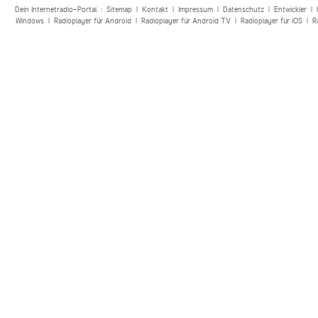
Dein Internetradio-Portal :
Sitemap
|
Kontakt
|
Impressum
|
Datenschutz
|
Entwickler
|
Windows
|
Radioplayer für Android
|
Radioplayer für Android TV
|
Radioplayer für iOS
|
R