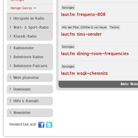
Sonstiges
Weniger Genres
laut.fm frequenz-808
Hörspiele im Radio
Hits der 90er, 2000er & von heute
Techno
Wort- & Sport-Radio
laut.fm tims-sender
Klassik-Radio
Sonstiges
Radiosender
laut.fm dining-room-frequencies
Beliebteste Radios
Beliebteste Podcasts
Sonstiges
laut.fm wsqk-chemnitz
Mein phonostar
Mehr Webr
Downloads
Hilfe & Kontakt
Newsletter
PHONOSTAR AUF