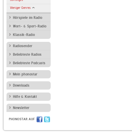
Weniger Genres
Hörspiele im Radio
Wort- & Sport-Radio
Klassik-Radio
Radiosender
Beliebteste Radios
Beliebteste Podcasts
Mein phonostar
Downloads
Hilfe & Kontakt
Newsletter
PHONOSTAR AUF