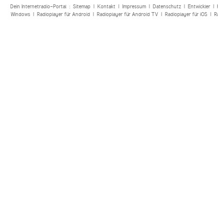
Dein Internetradio-Portal :
Sitemap
|
Kontakt
|
Impressum
|
Datenschutz
|
Entwickler
|
Windows
|
Radioplayer für Android
|
Radioplayer für Android TV
|
Radioplayer für iOS
|
R