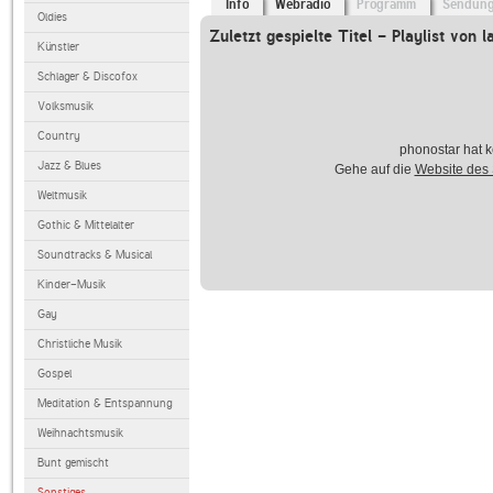
Info
Webradio
Programm
Sendun
Oldies
Zuletzt gespielte Titel - Playlist von l
Künstler
Schlager & Discofox
Volksmusik
Country
phonostar hat k
Jazz & Blues
Gehe auf die
Website des
Weltmusik
Gothic & Mittelalter
Soundtracks & Musical
Kinder-Musik
Gay
Christliche Musik
Gospel
Meditation & Entspannung
Weihnachtsmusik
Bunt gemischt
Sonstiges