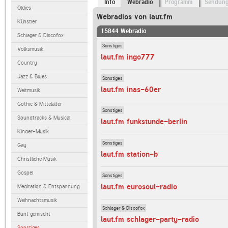
Info
Webradio
Programm
Sendun
Oldies
Webradios von laut.fm
Künstler
15844 Webradio
Schlager & Discofox
Sonstiges
Volksmusik
laut.fm ingo777
Country
Jazz & Blues
Sonstiges
laut.fm inas-60er
Weltmusik
Gothic & Mittelalter
Sonstiges
Soundtracks & Musical
laut.fm funkstunde-berlin
Kinder-Musik
Sonstiges
Gay
laut.fm station-b
Christliche Musik
Gospel
Sonstiges
laut.fm eurosoul-radio
Meditation & Entspannung
Weihnachtsmusik
Schlager & Discofox
Bunt gemischt
laut.fm schlager-party-radio
Sonstiges