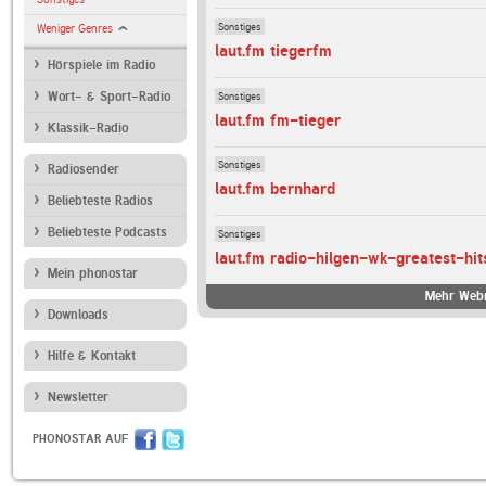
Sonstiges
Weniger Genres
laut.fm tiegerfm
Hörspiele im Radio
Sonstiges
Wort- & Sport-Radio
laut.fm fm-tieger
Klassik-Radio
Sonstiges
Radiosender
laut.fm bernhard
Beliebteste Radios
Beliebteste Podcasts
Sonstiges
laut.fm radio-hilgen-wk-greatest-hit
Mein phonostar
Mehr Webr
Downloads
Hilfe & Kontakt
Newsletter
PHONOSTAR AUF