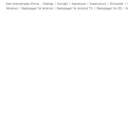
Dein Internetradio-Portal :
Sitemap
|
Kontakt
|
Impressum
|
Datenschutz
|
Entwickler
|
Windows
|
Radioplayer für Android
|
Radioplayer für Android TV
|
Radioplayer für iOS
|
R