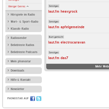
Sonstiges
Weniger Genres
laut.fm heavyrock
Hörspiele im Radio
Sonstiges
Wort- & Sport-Radio
laut.fm apfelgemeinde
Klassik-Radio
Bunt gemischt
Radiosender
laut.fm electrocaravan
Beliebteste Radios
Beliebteste Podcasts
Sonstiges
laut.fm das7
Mein phonostar
Mehr Webr
Downloads
Hilfe & Kontakt
Newsletter
PHONOSTAR AUF