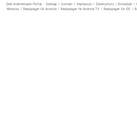
Dein Internetradio-Portal :
Sitemap
|
Kontakt
|
Impressum
|
Datenschutz
|
Entwickler
|
Windows
|
Radioplayer für Android
|
Radioplayer für Android TV
|
Radioplayer für iOS
|
R