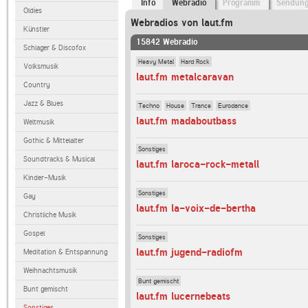
Info
Webradio
Programm
Sendun
Oldies
Webradios von laut.fm
Künstler
15842 Webradio
Schlager & Discofox
Heavy Metal
Hard Rock
Volksmusik
laut.fm metalcaravan
Country
Jazz & Blues
Techno
House
Trance
Eurodance
laut.fm madaboutbass
Weltmusik
Gothic & Mittelalter
Sonstiges
Soundtracks & Musical
laut.fm laroca-rock-metall
Kinder-Musik
Sonstiges
Gay
laut.fm la-voix-de-bertha
Christliche Musik
Gospel
Sonstiges
laut.fm jugend-radiofm
Meditation & Entspannung
Weihnachtsmusik
Bunt gemischt
Bunt gemischt
laut.fm lucernebeats
Sonstiges