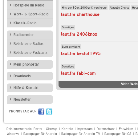
Hörspiele im Radio
Hits der 90er, 2000er & von heute
Aktuelle Charts
Hou
laut.fm charthouse
Wort- & Sport-Radio
Klassik-Radio
Sonstiges
laut.fm 2406knox
Radiosender
Beliebteste Radios
Bunt gemischt
Beliebteste Podcasts
laut.fm bestof1995
Mein phonostar
Sonstiges
laut.fm fabi-com
Downloads
Mehr Webr
Hilfe & Kontakt
Newsletter
PHONOSTAR AUF
Dein Internetradio-Portal :
Sitemap
|
Kontakt
|
Impressum
|
Datenschutz
|
Entwickler
|
Windows
|
Radioplayer für Android
|
Radioplayer für Android TV
|
Radioplayer für iOS
|
R