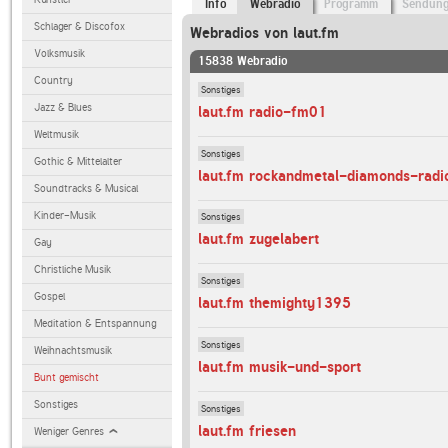
Info
Webradio
Programm
Sendun
Schlager & Discofox
Webradios von laut.fm
Volksmusik
15838 Webradio
Country
Sonstiges
Jazz & Blues
laut.fm radio-fm01
Weltmusik
Sonstiges
Gothic & Mittelalter
laut.fm rockandmetal-diamonds-radi
Soundtracks & Musical
Kinder-Musik
Sonstiges
laut.fm zugelabert
Gay
Christliche Musik
Sonstiges
Gospel
laut.fm themighty1395
Meditation & Entspannung
Sonstiges
Weihnachtsmusik
laut.fm musik-und-sport
Bunt gemischt
Sonstiges
Sonstiges
laut.fm friesen
Weniger Genres