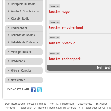
Hörspiele im Radio
Sonstiges
laut.fm hugo
Wort- & Sport-Radio
Klassik-Radio
Sonstiges
laut.fm emscherland
Radiosender
Beliebteste Radios
Sonstiges
Beliebteste Podcasts
laut.fm brotovic
Mein phonostar
Sonstiges
laut.fm zechenpark
Downloads
Mehr Webr
Hilfe & Kontakt
Newsletter
PHONOSTAR AUF
Dein Internetradio-Portal :
Sitemap
|
Kontakt
|
Impressum
|
Datenschutz
|
Entwickler
|
Windows
|
Radioplayer für Android
|
Radioplayer für Android TV
|
Radioplayer für iOS
|
R