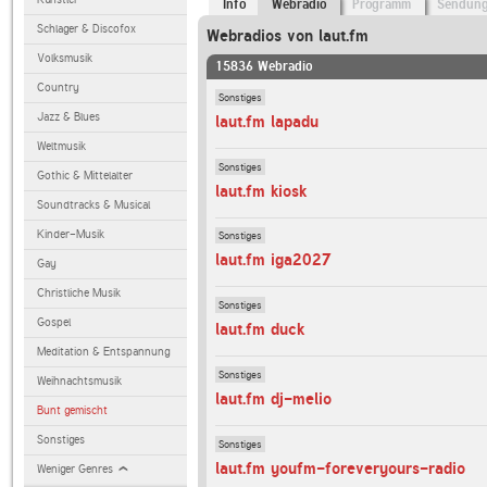
Info
Webradio
Programm
Sendun
Schlager & Discofox
Webradios von laut.fm
Volksmusik
15836 Webradio
Country
Sonstiges
Jazz & Blues
laut.fm lapadu
Weltmusik
Sonstiges
Gothic & Mittelalter
laut.fm kiosk
Soundtracks & Musical
Kinder-Musik
Sonstiges
laut.fm iga2027
Gay
Christliche Musik
Sonstiges
Gospel
laut.fm duck
Meditation & Entspannung
Sonstiges
Weihnachtsmusik
laut.fm dj-melio
Bunt gemischt
Sonstiges
Sonstiges
laut.fm youfm-foreveryours-radio
Weniger Genres