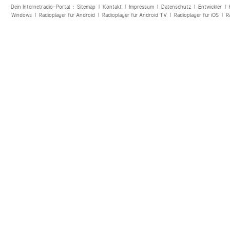
Dein Internetradio-Portal :
Sitemap
|
Kontakt
|
Impressum
|
Datenschutz
|
Entwickler
|
Windows
|
Radioplayer für Android
|
Radioplayer für Android TV
|
Radioplayer für iOS
|
R