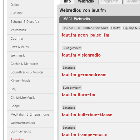
Info
Webradio
Programm
Sendun
Oldies
Webradios von laut.fm
Künstler
15831 Webradio
Schlager & Discofox
Hits der 90er, 2000er & von heute
Electro
Hip-Hop & R
Volksmusik
laut.fm neon-pulse-fm
Country
Jazz & Blues
Bunt gemischt
laut.fm visionradio
Weltmusik
Gothic & Mittelalter
Sonstiges
Soundtracks & Musical
laut.fm germandream
Kinder-Musik
Bunt gemischt
Gay
laut.fm flora-fm
Christliche Musik
Gospel
Sonstiges
laut.fm bullerbue-klasse
Meditation & Entspannung
Weihnachtsmusik
Sonstiges
Bunt gemischt
laut.fm trampe-music
Sonstiges