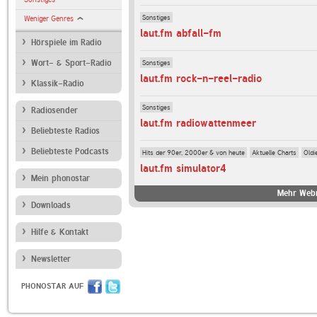
Sonstiges
Weniger Genres
laut.fm abfall-fm
Hörspiele im Radio
Sonstiges
Wort- & Sport-Radio
laut.fm rock-n-reel-radio
Klassik-Radio
Sonstiges
Radiosender
laut.fm radiowattenmeer
Beliebteste Radios
Beliebteste Podcasts
Hits der 90er, 2000er & von heute
Aktuelle Charts
Oldi
laut.fm simulator4
Mein phonostar
Mehr Webr
Downloads
Hilfe & Kontakt
Newsletter
PHONOSTAR AUF