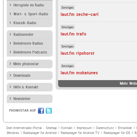
Hörspiele im Radio
Sonstiges
laut.fm zeche-carl
Wort- & Sport-Radio
Klassik-Radio
Sonstiges
laut.fm trafo
Radiosender
Beliebteste Radios
Sonstiges
Beliebteste Podcasts
laut.fm ripshorst
Mein phonostar
Sonstiges
laut.fm mokatunes
Downloads
Mehr Webr
Hilfe & Kontakt
Newsletter
PHONOSTAR AUF
Dein Internetradio-Portal :
Sitemap
|
Kontakt
|
Impressum
|
Datenschutz
|
Entwickler
|
Windows
|
Radioplayer für Android
|
Radioplayer für Android TV
|
Radioplayer für iOS
|
R