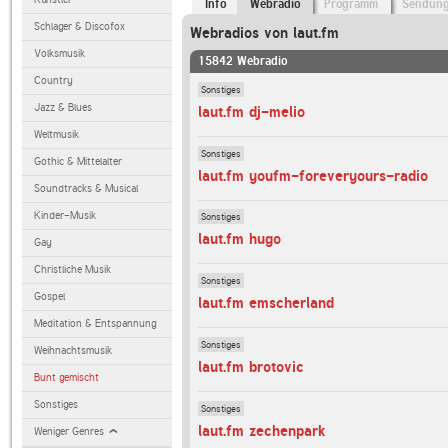
Info
Webradio
Programm
Sendun
Schlager & Discofox
Webradios von laut.fm
Volksmusik
15842 Webradio
Country
Sonstiges
Jazz & Blues
laut.fm dj-melio
Weltmusik
Sonstiges
Gothic & Mittelalter
laut.fm youfm-foreveryours-radio
Soundtracks & Musical
Kinder-Musik
Sonstiges
laut.fm hugo
Gay
Christliche Musik
Sonstiges
Gospel
laut.fm emscherland
Meditation & Entspannung
Sonstiges
Weihnachtsmusik
laut.fm brotovic
Bunt gemischt
Sonstiges
Sonstiges
laut.fm zechenpark
Weniger Genres