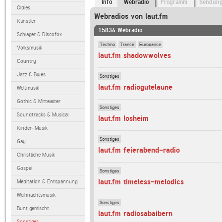
Info
Webradio
Programm
Sendun
Oldies
Webradios von laut.fm
Künstler
15836 Webradio
Schlager & Discofox
Techno
Trance
Eurodance
Volksmusik
laut.fm shadowwolves
Country
Jazz & Blues
Sonstiges
laut.fm radiogutelaune
Weltmusik
Gothic & Mittelalter
Sonstiges
Soundtracks & Musical
laut.fm losheim
Kinder-Musik
Sonstiges
Gay
laut.fm feierabend-radio
Christliche Musik
Gospel
Sonstiges
laut.fm timeless-melodics
Meditation & Entspannung
Weihnachtsmusik
Sonstiges
Bunt gemischt
laut.fm radiosabaibern
Sonstiges