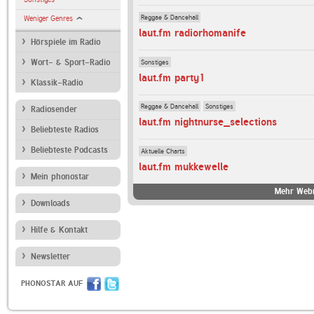
Reggae & Dancehall
Weniger Genres
laut.fm radiorhomanife
Hörspiele im Radio
Sonstiges
Wort- & Sport-Radio
laut.fm party1
Klassik-Radio
Reggae & Dancehall
Sonstiges
Radiosender
laut.fm nightnurse_selections
Beliebteste Radios
Beliebteste Podcasts
Aktuelle Charts
laut.fm mukkewelle
Mein phonostar
Mehr Webr
Downloads
Hilfe & Kontakt
Newsletter
PHONOSTAR AUF