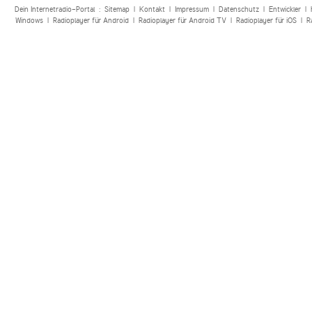
Dein Internetradio-Portal :
Sitemap
|
Kontakt
|
Impressum
|
Datenschutz
|
Entwickler
|
Windows
|
Radioplayer für Android
|
Radioplayer für Android TV
|
Radioplayer für iOS
|
R