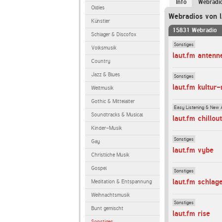
Info
Webradi
Oldies
Webradios von l
Künstler
15831 Webradio
Schlager & Discofox
Sonstiges
Volksmusik
laut.fm antenn
Country
Jazz & Blues
Sonstiges
laut.fm kultur
Weltmusik
Gothic & Mittelalter
Easy Listening & New 
Soundtracks & Musical
laut.fm chillo
Kinder-Musik
Sonstiges
Gay
laut.fm vybe
Christliche Musik
Gospel
Sonstiges
laut.fm schlag
Meditation & Entspannung
Weihnachtsmusik
Sonstiges
Bunt gemischt
laut.fm rise
Sonstiges