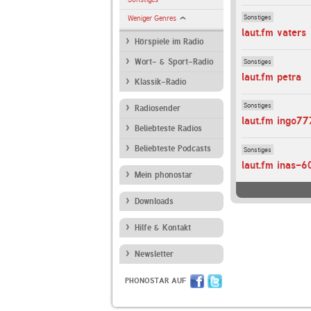
Sonstiges
Weniger Genres
laut.fm vaters
Hörspiele im Radio
Sonstiges
Wort- & Sport-Radio
laut.fm petra
Klassik-Radio
Sonstiges
Radiosender
laut.fm ingo77
Beliebteste Radios
Beliebteste Podcasts
Sonstiges
laut.fm inas-6
Mein phonostar
Downloads
Hilfe & Kontakt
Newsletter
PHONOSTAR AUF