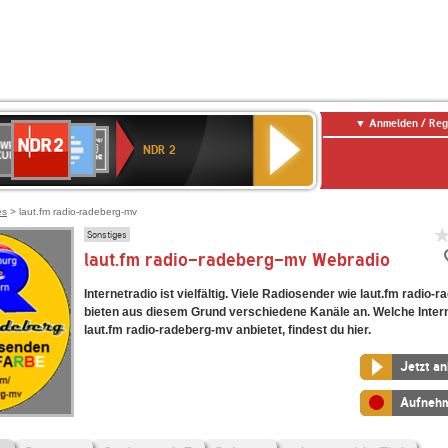
Anmelden / Reg
NDR
WR
Deutschlandfunk
SWR3
WDR
BR-
Deutschlandfunk
ANTENNE
80er
2
NDR 2
ltur
4
KLASSIK
Kultur
BAYERN
90er
OLDIE
ANTENNE
es
> laut.fm radio-radeberg-mv
Sonstiges
laut.fm radio-radeberg-mv Webradio
Internetradio ist vielfältig. Viele Radiosender wie laut.fm radio
bieten aus diesem Grund verschiedene Kanäle an. Welche Inter
laut.fm radio-radeberg-mv anbietet, findest du hier.
Jetzt a
Aufneh