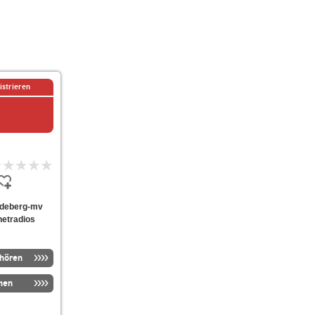
istrieren
-radeberg-mv
netradios
nhören
men