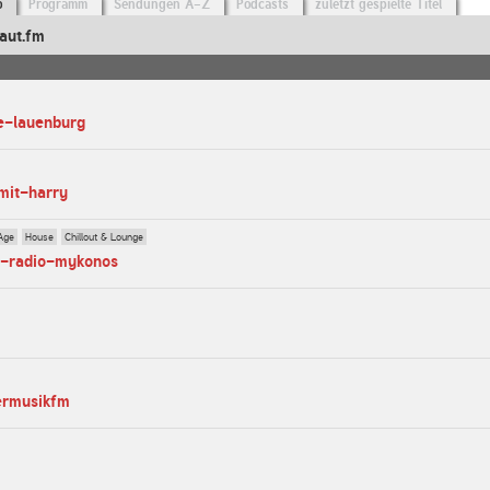
o
Programm
Sendungen A-Z
Podcasts
zuletzt gespielte Titel
aut.fm
e-lauenburg
-mit-harry
Age
House
Chillout & Lounge
ut-radio-mykonos
ermusikfm