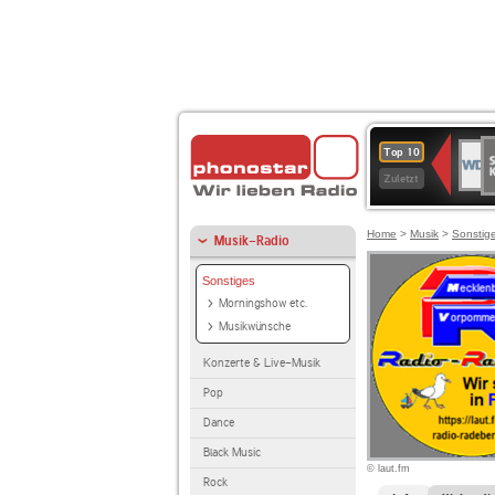
S
WDR
Top 10
Ku
2
Zuletzt
Home
>
Musik
>
Sonstig
Musik-Radio
Sonstiges
Morningshow etc.
Musikwünsche
Konzerte & Live-Musik
Pop
Dance
Black Music
© laut.fm
Rock