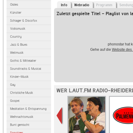
Oldies
Info
Webradio
Programm
Sendun
Künstler
Zuletzt gespielte Titel - Playlist von l
Schlager & Discofox
Volksmusik
Country
phonostar hat k
Jazz & Blues
Gehe auf die
Website des
Weltmusik
Gothic & Mittelalter
Soundtracks & Musical
Kinder-Musik
Gay
WER LAUT.FM RADIO-RHEIDER
Christliche Musik
Gospel
Meditation & Entspannung
Weihnachtsmusik
Bunt gemischt
Sonstiges