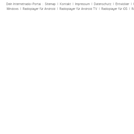
Dein Internetradio-Portal :
Sitemap
|
Kontakt
|
Impressum
|
Datenschutz
|
Entwickler
|
Windows
|
Radioplayer für Android
|
Radioplayer für Android TV
|
Radioplayer für iOS
|
R