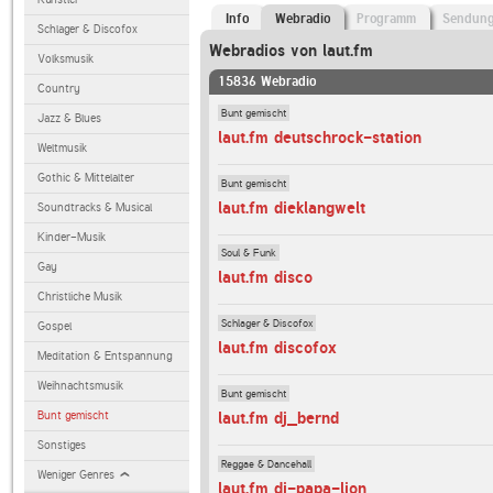
Info
Webradio
Programm
Sendun
Schlager & Discofox
Webradios von laut.fm
Volksmusik
15836 Webradio
Country
Bunt gemischt
Jazz & Blues
laut.fm deutschrock-station
Weltmusik
Gothic & Mittelalter
Bunt gemischt
laut.fm dieklangwelt
Soundtracks & Musical
Kinder-Musik
Soul & Funk
Gay
laut.fm disco
Christliche Musik
Schlager & Discofox
Gospel
laut.fm discofox
Meditation & Entspannung
Weihnachtsmusik
Bunt gemischt
Bunt gemischt
laut.fm dj_bernd
Sonstiges
Reggae & Dancehall
Weniger Genres
laut.fm dj-papa-lion