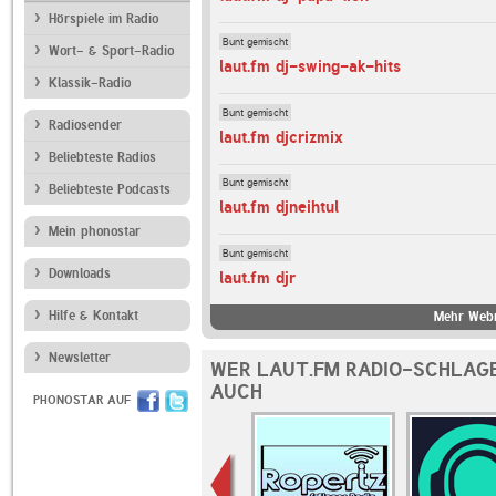
Hörspiele im Radio
Bunt gemischt
Wort- & Sport-Radio
laut.fm dj-swing-ak-hits
Klassik-Radio
Bunt gemischt
Radiosender
laut.fm djcrizmix
Beliebteste Radios
Bunt gemischt
Beliebteste Podcasts
laut.fm djneihtul
Mein phonostar
Bunt gemischt
Downloads
laut.fm djr
Hilfe & Kontakt
Mehr Webr
Newsletter
WER LAUT.FM RADIO-SCHLAG
AUCH
PHONOSTAR AUF