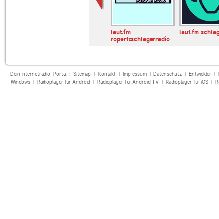
laut.fm
laut.fm schla
ropertzschlagerradio
Dein Internetradio-Portal :
Sitemap
|
Kontakt
|
Impressum
|
Datenschutz
|
Entwickler
|
Windows
|
Radioplayer für Android
|
Radioplayer für Android TV
|
Radioplayer für iOS
|
R