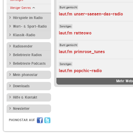
Bunt gemischt
Weniger Genres
laut.fm unser-saeaen-das-radio
Hörspiele im Radio
Sonstiges
Wort- & Sport-Radio
laut.fm ratteowo
Klassik-Radio
Bunt gemischt
Radiosender
laut.fm primrose_tunes
Beliebteste Radios
Beliebteste Podcasts
Sonstiges
laut.fm popchic-radio
Mein phonostar
Mehr Webr
Downloads
Hilfe & Kontakt
Newsletter
PHONOSTAR AUF