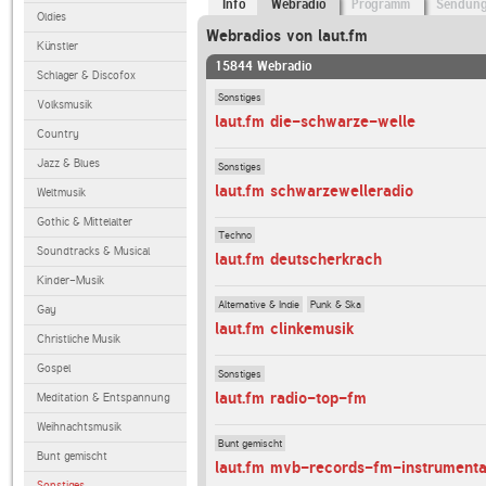
Info
Webradio
Programm
Sendun
Oldies
Webradios von laut.fm
Künstler
15844 Webradio
Schlager & Discofox
Sonstiges
Volksmusik
laut.fm die-schwarze-welle
Country
Jazz & Blues
Sonstiges
laut.fm schwarzewelleradio
Weltmusik
Gothic & Mittelalter
Techno
Soundtracks & Musical
laut.fm deutscherkrach
Kinder-Musik
Alternative & Indie
Punk & Ska
Gay
laut.fm clinkemusik
Christliche Musik
Gospel
Sonstiges
laut.fm radio-top-fm
Meditation & Entspannung
Weihnachtsmusik
Bunt gemischt
Bunt gemischt
laut.fm mvb-records-fm-instrumenta
Sonstiges