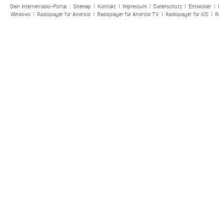
Dein Internetradio-Portal :
Sitemap
|
Kontakt
|
Impressum
|
Datenschutz
|
Entwickler
|
Windows
|
Radioplayer für Android
|
Radioplayer für Android TV
|
Radioplayer für iOS
|
R