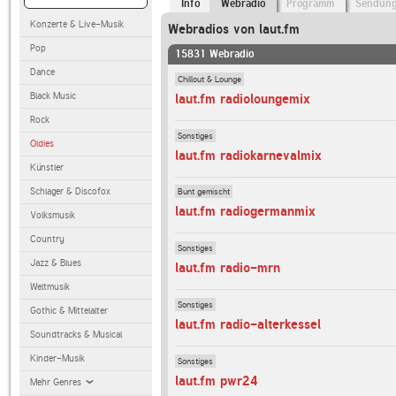
Info
Webradio
Programm
Sendun
Konzerte & Live-Musik
Webradios von laut.fm
Pop
15831 Webradio
Dance
Chillout & Lounge
Black Music
laut.fm radioloungemix
Rock
Sonstiges
Oldies
laut.fm radiokarnevalmix
Künstler
Schlager & Discofox
Bunt gemischt
laut.fm radiogermanmix
Volksmusik
Country
Sonstiges
Jazz & Blues
laut.fm radio-mrn
Weltmusik
Sonstiges
Gothic & Mittelalter
laut.fm radio-alterkessel
Soundtracks & Musical
Kinder-Musik
Sonstiges
laut.fm pwr24
Mehr Genres