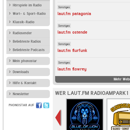
Hörspiele im Radio
Sonstiges
laut.fm patagonia
Wort- & Sport-Radio
Klassik-Radio
Sonstiges
laut.fm ostende
Radiosender
Beliebteste Radios
Sonstiges
Beliebteste Podcasts
laut.fm flurfunk
Mein phonostar
Sonstiges
laut.fm flowrey
Downloads
Mehr Webr
Hilfe & Kontakt
WER LAUT.FM RADIOAMPARK1 
Newsletter
PHONOSTAR AUF