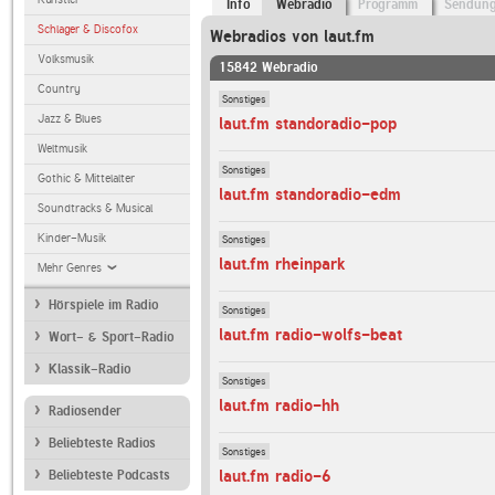
Info
Webradio
Programm
Sendun
Schlager & Discofox
Webradios von laut.fm
Volksmusik
15842 Webradio
Country
Sonstiges
Jazz & Blues
laut.fm standoradio-pop
Weltmusik
Sonstiges
Gothic & Mittelalter
laut.fm standoradio-edm
Soundtracks & Musical
Kinder-Musik
Sonstiges
laut.fm rheinpark
Mehr Genres
Hörspiele im Radio
Sonstiges
laut.fm radio-wolfs-beat
Wort- & Sport-Radio
Klassik-Radio
Sonstiges
laut.fm radio-hh
Radiosender
Beliebteste Radios
Sonstiges
laut.fm radio-6
Beliebteste Podcasts