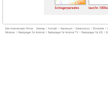
loma
Schlagerparadies
laut.fm 1000s
Dein Internetradio-Portal :
Sitemap
|
Kontakt
|
Impressum
|
Datenschutz
|
Entwickler
|
Windows
|
Radioplayer für Android
|
Radioplayer für Android TV
|
Radioplayer für iOS
|
R