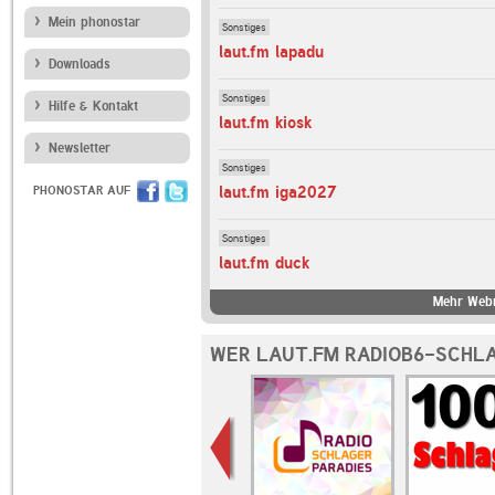
Mein phonostar
Sonstiges
laut.fm lapadu
Downloads
Sonstiges
Hilfe & Kontakt
laut.fm kiosk
Newsletter
Sonstiges
laut.fm iga2027
PHONOSTAR AUF
Sonstiges
laut.fm duck
Mehr Webr
WER LAUT.FM RADIOB6-SCHLA