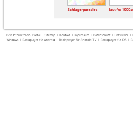
Schlagerparadies
laut.fm 1000s
Dein Internetradio-Portal :
Sitemap
|
Kontakt
|
Impressum
|
Datenschutz
|
Entwickler
|
Windows
|
Radioplayer für Android
|
Radioplayer für Android TV
|
Radioplayer für iOS
|
R