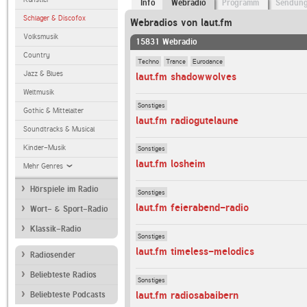
Info
Webradio
Programm
Sendun
Schlager & Discofox
Webradios von laut.fm
Volksmusik
15831 Webradio
Country
Techno
Trance
Eurodance
Jazz & Blues
laut.fm shadowwolves
Weltmusik
Sonstiges
Gothic & Mittelalter
laut.fm radiogutelaune
Soundtracks & Musical
Kinder-Musik
Sonstiges
laut.fm losheim
Mehr Genres
Hörspiele im Radio
Sonstiges
laut.fm feierabend-radio
Wort- & Sport-Radio
Klassik-Radio
Sonstiges
laut.fm timeless-melodics
Radiosender
Beliebteste Radios
Sonstiges
laut.fm radiosabaibern
Beliebteste Podcasts