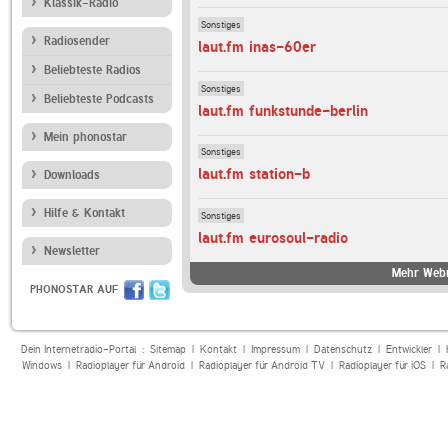
Klassik-Radio
Sonstiges
Radiosender
laut.fm inas-60er
Beliebteste Radios
Sonstiges
Beliebteste Podcasts
laut.fm funkstunde-berlin
Mein phonostar
Sonstiges
laut.fm station-b
Downloads
Hilfe & Kontakt
Sonstiges
laut.fm eurosoul-radio
Newsletter
Mehr Webr
PHONOSTAR AUF
Dein Internetradio-Portal :
Sitemap
|
Kontakt
|
Impressum
|
Datenschutz
|
Entwickler
|
Windows
|
Radioplayer für Android
|
Radioplayer für Android TV
|
Radioplayer für iOS
|
R