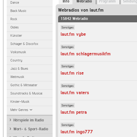
Info
Webradio
Programm
Sendun
Dance
Webradios von laut.fm
Black Music
15842 Webradio
Rock
Sonstiges
Oldies
laut.fm vybe
Künstler
Schlager & Discofox
Sonstiges
Volksmusik
laut.fm schlagermusikfm
Country
Sonstiges
Jazz & Blues
laut.fm rise
Weltmusik
Gothic & Mittelalter
Sonstiges
laut.fm vaters
Soundtracks & Musical
Kinder-Musik
Sonstiges
Mehr Genres
laut.fm petra
Hörspiele im Radio
Sonstiges
Wort- & Sport-Radio
laut.fm ingo777