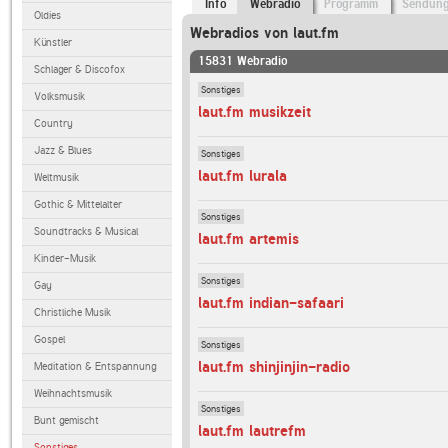
Info
Webradio
Programm
Sendun
Oldies
Webradios von laut.fm
Künstler
15831 Webradio
Schlager & Discofox
Sonstiges
Volksmusik
laut.fm musikzeit
Country
Jazz & Blues
Sonstiges
laut.fm lurala
Weltmusik
Gothic & Mittelalter
Sonstiges
Soundtracks & Musical
laut.fm artemis
Kinder-Musik
Sonstiges
Gay
laut.fm indian-safaari
Christliche Musik
Gospel
Sonstiges
laut.fm shinjinjin-radio
Meditation & Entspannung
Weihnachtsmusik
Sonstiges
Bunt gemischt
laut.fm lautrefm
Sonstiges