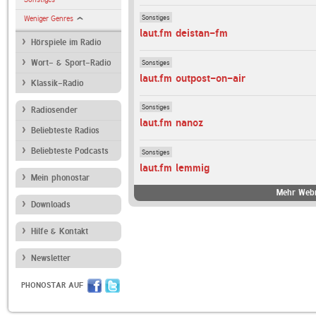
Sonstiges
Weniger Genres
laut.fm deistan-fm
Hörspiele im Radio
Sonstiges
Wort- & Sport-Radio
laut.fm outpost-on-air
Klassik-Radio
Sonstiges
Radiosender
laut.fm nanoz
Beliebteste Radios
Beliebteste Podcasts
Sonstiges
laut.fm lemmig
Mein phonostar
Mehr Webr
Downloads
Hilfe & Kontakt
Newsletter
PHONOSTAR AUF