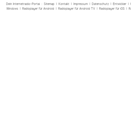
Dein Internetradio-Portal :
Sitemap
|
Kontakt
|
Impressum
|
Datenschutz
|
Entwickler
|
Windows
|
Radioplayer für Android
|
Radioplayer für Android TV
|
Radioplayer für iOS
|
R