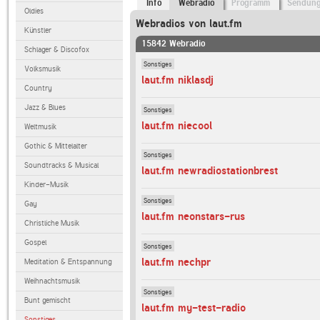
Info
Webradio
Programm
Sendun
Oldies
Webradios von laut.fm
Künstler
15842 Webradio
Schlager & Discofox
Sonstiges
Volksmusik
laut.fm niklasdj
Country
Jazz & Blues
Sonstiges
laut.fm niecool
Weltmusik
Gothic & Mittelalter
Sonstiges
Soundtracks & Musical
laut.fm newradiostationbrest
Kinder-Musik
Sonstiges
Gay
laut.fm neonstars-rus
Christliche Musik
Gospel
Sonstiges
laut.fm nechpr
Meditation & Entspannung
Weihnachtsmusik
Sonstiges
Bunt gemischt
laut.fm my-test-radio
Sonstiges