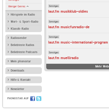
Sonstiges
Weniger Genres
laut.fm musikklub-oldies
Hörspiele im Radio
Sonstiges
Wort- & Sport-Radio
laut.fm musicfunradio-de
Klassik-Radio
Sonstiges
Radiosender
laut.fm music-international-program
Beliebteste Radios
Beliebteste Podcasts
Sonstiges
laut.fm muelliradio
Mein phonostar
Mehr Webr
Downloads
Hilfe & Kontakt
Newsletter
PHONOSTAR AUF