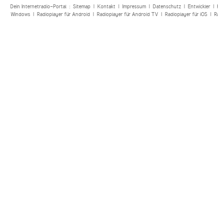
Dein Internetradio-Portal :
Sitemap
|
Kontakt
|
Impressum
|
Datenschutz
|
Entwickler
|
Windows
|
Radioplayer für Android
|
Radioplayer für Android TV
|
Radioplayer für iOS
|
R