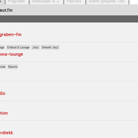
o
Programm
Sendungen A-Z
Podcasts
zuletzt gespielte Titel
aut.fm
rgraben-fm
Age
Chillout & Lounge
Jazz
Smooth Jazz
roma-lounge
core
Electro
dio
tion
ardtekk