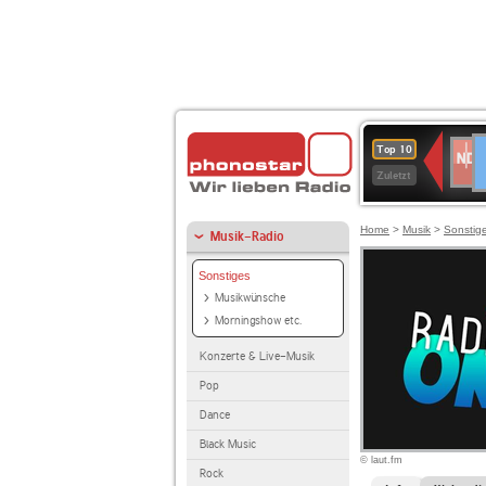
D
NDR
Top 10
2
Zuletzt
Home
>
Musik
>
Sonstig
Musik-Radio
Sonstiges
Musikwünsche
Morningshow etc.
Konzerte & Live-Musik
Pop
Dance
Black Music
© laut.fm
Rock