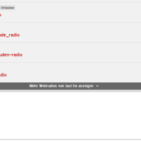
 Mittelalter
o
unde_radio
uden-radio
adio
Mehr Webradios von laut.fm anzeigen