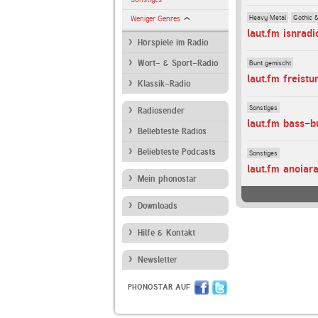
Heavy Metal
Gothic &
Weniger Genres
laut.fm isnradi
Hörspiele im Radio
Bunt gemischt
Wort- & Sport-Radio
laut.fm freist
Klassik-Radio
Sonstiges
Radiosender
laut.fm bass-b
Beliebteste Radios
Beliebteste Podcasts
Sonstiges
laut.fm anoiar
Mein phonostar
Downloads
Hilfe & Kontakt
Newsletter
PHONOSTAR AUF