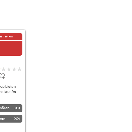
istrieren
top bieten
os laut.fm
nhören
men