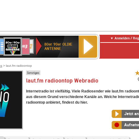
Anmelden / Reg
80er
eutschlandfunk
SWR3
WDR
SWR
80er 90er OLDIE
90er
4
Kultur
ANTENNE
OLDIE
ANTENNE
es
> laut.fm radioontop
Sonstiges
laut.fm radioontop Webradio
Internetradio ist vielfältig. Viele Radiosender wie laut.fm radioon
aus diesem Grund verschiedene Kanäle an. Welche Internetradi
radioontop anbietet, findest du hier.
Jetzt a
Aufneh