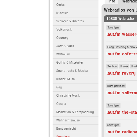
Info
Webradi
Oldies
Webradios von l
Künstler
15838 Webradio
Schlager & Discofox
Sonstiges
Volksmusik
laut.fm wasse
Country
Jazz & Blues
Easy Listening & New 
laut.fm cafe-
Weltmusik
Gothic & Mittelalter
Techno
House
Hard
Soundtracks & Musical
laut.fm ravery
Kinder-Musik
Bunt gemischt
Gay
laut.fm vallera
Christliche Musik
Gospel
Sonstiges
laut.fm the-sta
Meditation & Entspannung
Weihnachtsmusik
Sonstiges
Bunt gemischt
laut.fm radioh
Sonstiges