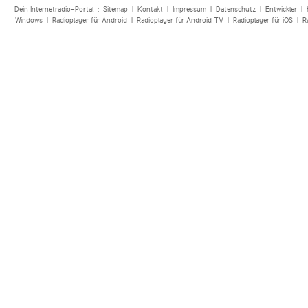
Dein Internetradio-Portal :
Sitemap
|
Kontakt
|
Impressum
|
Datenschutz
|
Entwickler
|
Windows
|
Radioplayer für Android
|
Radioplayer für Android TV
|
Radioplayer für iOS
|
R