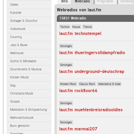
Info
Webradio
Programm
Sendun
Oldies
Webradios von laut.fm
Künstler
15831 Webradio
Schlager & Discofox
Techno
House
Trance
Volksmusik
laut.fm technotempel
Country
Jazz & Blues
Sonstiges
laut.fm thueringervolldampfradio
Weltmusik
Gothic & Mittelalter
Sonstiges
Soundtracks & Musical
laut.fm underground-deutschrap
Kinder-Musik
Modern Rock
Classic Rock
Alternative & Indie
Gay
laut.fm rockfloor66
Christliche Musik
Gospel
Sonstiges
laut.fm muehlenkreisradiooldies
Meditation & Entspannung
Weihnachtsmusik
Sonstiges
Bunt gemischt
laut.fm marmai207
Sonstiges