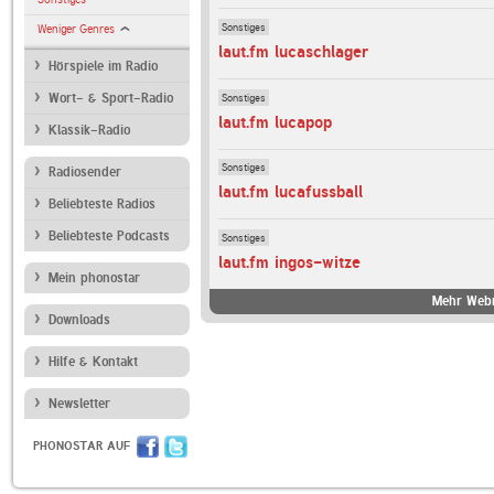
Sonstiges
Weniger Genres
laut.fm lucaschlager
Hörspiele im Radio
Sonstiges
Wort- & Sport-Radio
laut.fm lucapop
Klassik-Radio
Sonstiges
Radiosender
laut.fm lucafussball
Beliebteste Radios
Beliebteste Podcasts
Sonstiges
laut.fm ingos-witze
Mein phonostar
Mehr Webr
Downloads
Hilfe & Kontakt
Newsletter
PHONOSTAR AUF