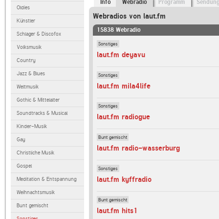
Info
Webradio
Programm
Sendun
Oldies
Webradios von laut.fm
Künstler
15838 Webradio
Schlager & Discofox
Sonstiges
Volksmusik
laut.fm deyavu
Country
Jazz & Blues
Sonstiges
laut.fm mila4life
Weltmusik
Gothic & Mittelalter
Sonstiges
Soundtracks & Musical
laut.fm radiogue
Kinder-Musik
Bunt gemischt
Gay
laut.fm radio-wasserburg
Christliche Musik
Gospel
Sonstiges
laut.fm kyffradio
Meditation & Entspannung
Weihnachtsmusik
Bunt gemischt
Bunt gemischt
laut.fm hits1
Sonstiges