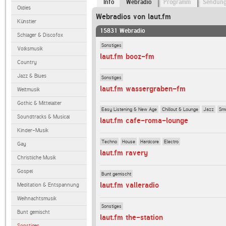
Info
Webradio
Programm
Sendun
Oldies
Webradios von laut.fm
Künstler
15831 Webradio
Schlager & Discofox
Sonstiges
Volksmusik
laut.fm booz-fm
Country
Jazz & Blues
Sonstiges
laut.fm wassergraben-fm
Weltmusik
Gothic & Mittelalter
Easy Listening & New Age
Chillout & Lounge
Jazz
Sm
Soundtracks & Musical
laut.fm cafe-roma-lounge
Kinder-Musik
Techno
House
Hardcore
Electro
Gay
laut.fm ravery
Christliche Musik
Gospel
Bunt gemischt
laut.fm valleradio
Meditation & Entspannung
Weihnachtsmusik
Sonstiges
Bunt gemischt
laut.fm the-station
Sonstiges