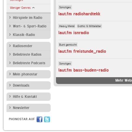
Sonstiges
Weniger Genres
laut.fm radiohardtekk
Hörspiele im Radio
Heavy Metal
Gothic & Mittelalter
Wort- & Sport-Radio
laut.fm isnradio
Klassik-Radio
Bunt gemischt
Radiosender
laut.fm freistunde_radio
Beliebteste Radios
Beliebteste Podcasts
Sonstiges
laut.fm bass-buden-radio
Mein phonostar
Mehr Webr
Downloads
Hilfe & Kontakt
Newsletter
PHONOSTAR AUF