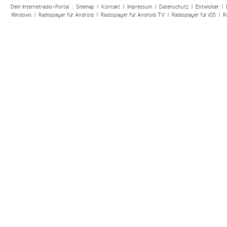
Dein Internetradio-Portal :
Sitemap
|
Kontakt
|
Impressum
|
Datenschutz
|
Entwickler
|
Windows
|
Radioplayer für Android
|
Radioplayer für Android TV
|
Radioplayer für iOS
|
R