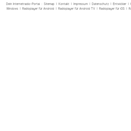
Dein Internetradio-Portal :
Sitemap
|
Kontakt
|
Impressum
|
Datenschutz
|
Entwickler
|
Windows
|
Radioplayer für Android
|
Radioplayer für Android TV
|
Radioplayer für iOS
|
R