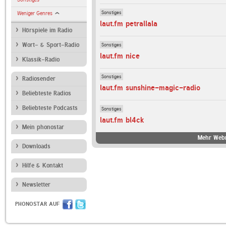
Sonstiges
Weniger Genres
laut.fm petrallala
Hörspiele im Radio
Sonstiges
Wort- & Sport-Radio
laut.fm nice
Klassik-Radio
Sonstiges
Radiosender
laut.fm sunshine-magic-radio
Beliebteste Radios
Beliebteste Podcasts
Sonstiges
laut.fm bl4ck
Mein phonostar
Mehr Webr
Downloads
Hilfe & Kontakt
Newsletter
PHONOSTAR AUF