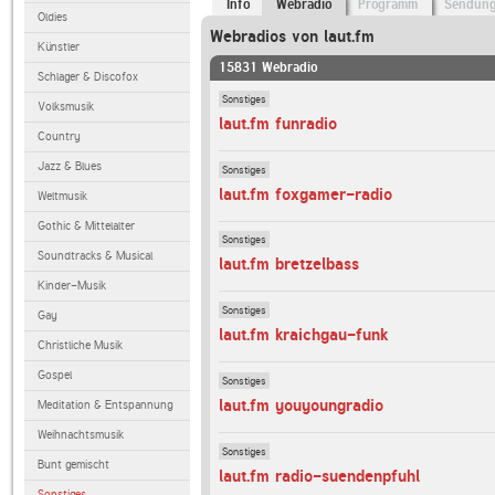
Info
Webradio
Programm
Sendun
Oldies
Webradios von laut.fm
Künstler
15831 Webradio
Schlager & Discofox
Sonstiges
Volksmusik
laut.fm funradio
Country
Jazz & Blues
Sonstiges
laut.fm foxgamer-radio
Weltmusik
Gothic & Mittelalter
Sonstiges
Soundtracks & Musical
laut.fm bretzelbass
Kinder-Musik
Sonstiges
Gay
laut.fm kraichgau-funk
Christliche Musik
Gospel
Sonstiges
laut.fm youyoungradio
Meditation & Entspannung
Weihnachtsmusik
Sonstiges
Bunt gemischt
laut.fm radio-suendenpfuhl
Sonstiges