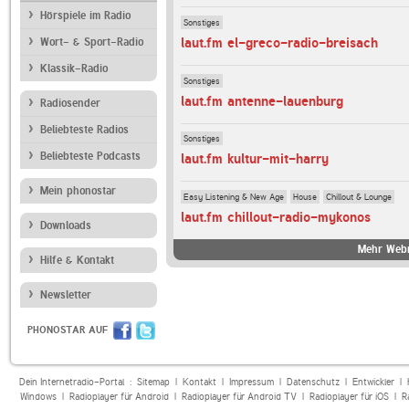
Hörspiele im Radio
Sonstiges
laut.fm el-greco-radio-breisach
Wort- & Sport-Radio
Klassik-Radio
Sonstiges
laut.fm antenne-lauenburg
Radiosender
Beliebteste Radios
Sonstiges
Beliebteste Podcasts
laut.fm kultur-mit-harry
Mein phonostar
Easy Listening & New Age
House
Chillout & Lounge
laut.fm chillout-radio-mykonos
Downloads
Mehr Webr
Hilfe & Kontakt
Newsletter
PHONOSTAR AUF
Dein Internetradio-Portal :
Sitemap
|
Kontakt
|
Impressum
|
Datenschutz
|
Entwickler
|
Windows
|
Radioplayer für Android
|
Radioplayer für Android TV
|
Radioplayer für iOS
|
R