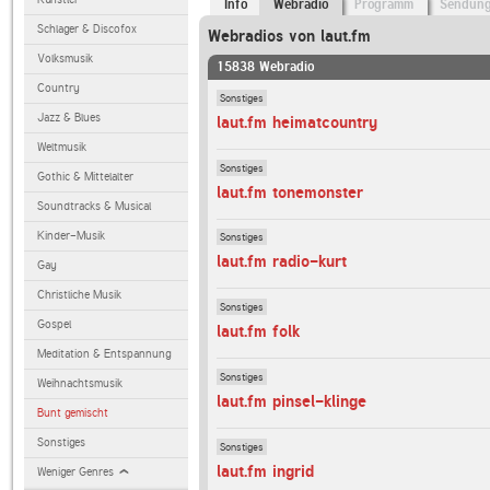
Info
Webradio
Programm
Sendun
Schlager & Discofox
Webradios von laut.fm
Volksmusik
15838 Webradio
Country
Sonstiges
Jazz & Blues
laut.fm heimatcountry
Weltmusik
Sonstiges
Gothic & Mittelalter
laut.fm tonemonster
Soundtracks & Musical
Kinder-Musik
Sonstiges
laut.fm radio-kurt
Gay
Christliche Musik
Sonstiges
Gospel
laut.fm folk
Meditation & Entspannung
Sonstiges
Weihnachtsmusik
laut.fm pinsel-klinge
Bunt gemischt
Sonstiges
Sonstiges
laut.fm ingrid
Weniger Genres