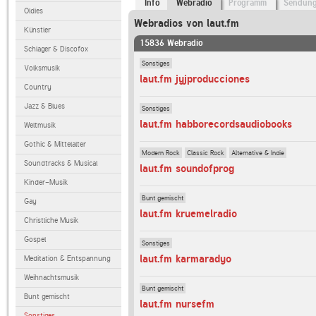
Info
Webradio
Programm
Sendun
Oldies
Webradios von laut.fm
Künstler
15836 Webradio
Schlager & Discofox
Sonstiges
Volksmusik
laut.fm jyjproducciones
Country
Jazz & Blues
Sonstiges
laut.fm habborecordsaudiobooks
Weltmusik
Gothic & Mittelalter
Modern Rock
Classic Rock
Alternative & Indie
Soundtracks & Musical
laut.fm soundofprog
Kinder-Musik
Bunt gemischt
Gay
laut.fm kruemelradio
Christliche Musik
Gospel
Sonstiges
laut.fm karmaradyo
Meditation & Entspannung
Weihnachtsmusik
Bunt gemischt
Bunt gemischt
laut.fm nursefm
Sonstiges