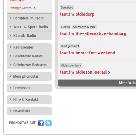
Sonstiges
Weniger Genres
laut.fm oldiedorp
Hörspiele im Radio
Electro
Alternative & Indie
Wort- & Sport-Radio
laut.fm the-alternative-hamburg
Klassik-Radio
Bunt gemischt
Radiosender
laut.fm beats-for-weekend
Beliebteste Radios
Beliebteste Podcasts
Oldies gemischt
laut.fm oldiesonlineradio
Mein phonostar
Mehr Webr
Downloads
Hilfe & Kontakt
Newsletter
PHONOSTAR AUF