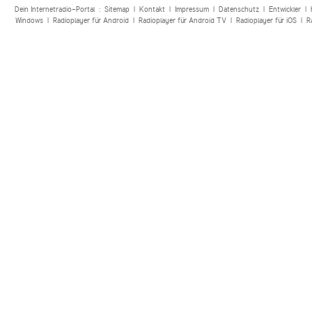
Dein Internetradio-Portal :
Sitemap
|
Kontakt
|
Impressum
|
Datenschutz
|
Entwickler
|
Windows
|
Radioplayer für Android
|
Radioplayer für Android TV
|
Radioplayer für iOS
|
R