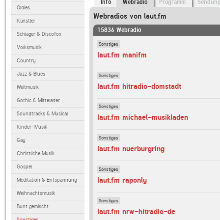
Info
Webradio
Programm
Sendun
Oldies
Webradios von laut.fm
Künstler
15836 Webradio
Schlager & Discofox
Sonstiges
Volksmusik
laut.fm manifm
Country
Jazz & Blues
Sonstiges
laut.fm hitradio-domstadt
Weltmusik
Gothic & Mittelalter
Sonstiges
Soundtracks & Musical
laut.fm michael-musikladen
Kinder-Musik
Sonstiges
Gay
laut.fm nuerburgring
Christliche Musik
Gospel
Sonstiges
laut.fm raponly
Meditation & Entspannung
Weihnachtsmusik
Sonstiges
Bunt gemischt
laut.fm nrw-hitradio-de
Sonstiges