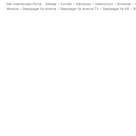
Dein Internetradio-Portal :
Sitemap
|
Kontakt
|
Impressum
|
Datenschutz
|
Entwickler
|
Windows
|
Radioplayer für Android
|
Radioplayer für Android TV
|
Radioplayer für iOS
|
R