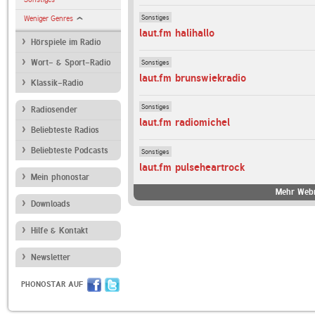
Sonstiges
Weniger Genres
laut.fm halihallo
Hörspiele im Radio
Sonstiges
Wort- & Sport-Radio
laut.fm brunswiekradio
Klassik-Radio
Sonstiges
Radiosender
laut.fm radiomichel
Beliebteste Radios
Beliebteste Podcasts
Sonstiges
laut.fm pulseheartrock
Mein phonostar
Mehr Webr
Downloads
Hilfe & Kontakt
Newsletter
PHONOSTAR AUF